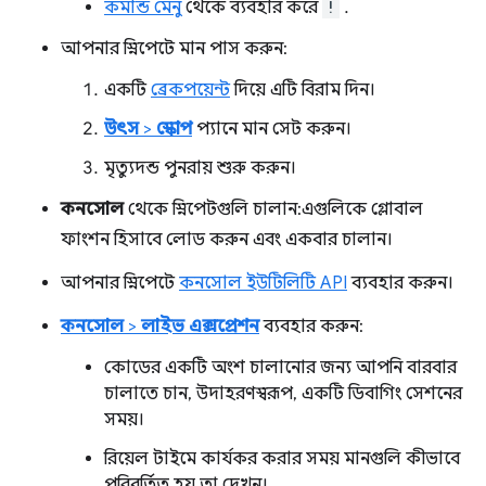
কমান্ড মেনু
থেকে ব্যবহার করে
!
.
আপনার স্নিপেটে মান পাস করুন:
একটি
ব্রেকপয়েন্ট
দিয়ে এটি বিরাম দিন।
উৎস
>
স্কোপ
প্যানে মান সেট করুন।
মৃত্যুদন্ড পুনরায় শুরু করুন।
কনসোল
থেকে স্নিপেটগুলি চালান: এগুলিকে গ্লোবাল
ফাংশন হিসাবে লোড করুন এবং একবার চালান।
আপনার স্নিপেটে
কনসোল ইউটিলিটি API
ব্যবহার করুন।
কনসোল
>
লাইভ এক্সপ্রেশন
ব্যবহার করুন:
কোডের একটি অংশ চালানোর জন্য আপনি বারবার
চালাতে চান, উদাহরণস্বরূপ, একটি ডিবাগিং সেশনের
সময়।
রিয়েল টাইমে কার্যকর করার সময় মানগুলি কীভাবে
পরিবর্তিত হয় তা দেখুন।