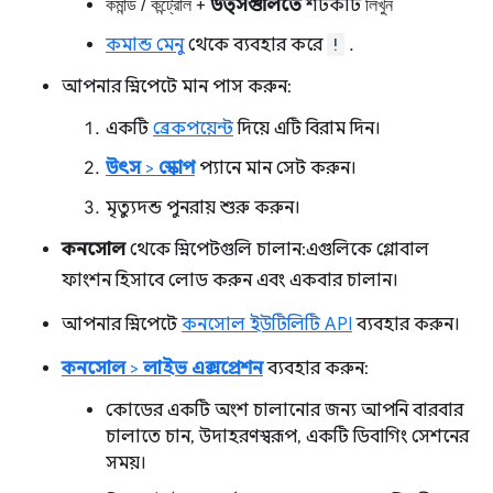
কমান্ড
/
কন্ট্রোল
+
উত্সগুলিতে
শর্টকাট
লিখুন
কমান্ড মেনু
থেকে ব্যবহার করে
!
.
আপনার স্নিপেটে মান পাস করুন:
একটি
ব্রেকপয়েন্ট
দিয়ে এটি বিরাম দিন।
উৎস
>
স্কোপ
প্যানে মান সেট করুন।
মৃত্যুদন্ড পুনরায় শুরু করুন।
কনসোল
থেকে স্নিপেটগুলি চালান: এগুলিকে গ্লোবাল
ফাংশন হিসাবে লোড করুন এবং একবার চালান।
আপনার স্নিপেটে
কনসোল ইউটিলিটি API
ব্যবহার করুন।
কনসোল
>
লাইভ এক্সপ্রেশন
ব্যবহার করুন:
কোডের একটি অংশ চালানোর জন্য আপনি বারবার
চালাতে চান, উদাহরণস্বরূপ, একটি ডিবাগিং সেশনের
সময়।