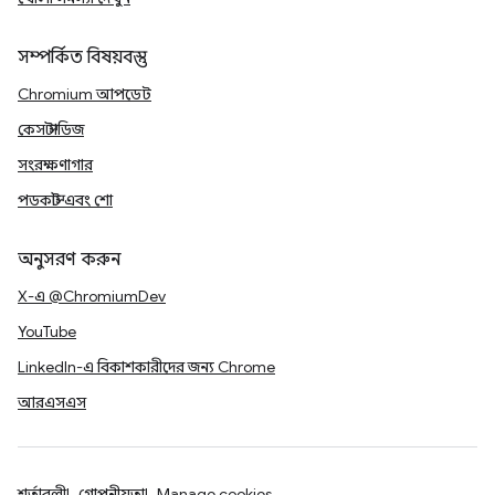
সম্পর্কিত বিষয়বস্তু
Chromium আপডেট
কেস স্টাডিজ
সংরক্ষণাগার
পডকাস্ট এবং শো
অনুসরণ করুন
X-এ @ChromiumDev
YouTube
LinkedIn-এ বিকাশকারীদের জন্য Chrome
আরএসএস
শর্তাবলী
গোপনীয়তা
Manage cookies