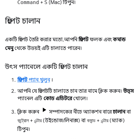
Command
+
S
(Mac) টিপুন।
স্নিপেট চালান
একটি স্নিপেট তৈরি করার মতো, আপনি
স্নিপেট
ফলক এবং
কমান্ড
মেনু
থেকে উভয়ই এটি চালাতে পারেন।
উৎস প্যানেলে একটি স্নিপেট চালান
স্নিপেট
প্যান খুলুন
।
আপনি যে স্নিপেটটি চালাতে চান তার নামে ক্লিক করুন।
উত্স
প্যানেল এটি
কোড এডিটরে
খোলে।
ক্লিক করুন
সম্পাদকের নীচে অ্যাকশন বারে
চালান
বা
কন্ট্রোল
+
এন্টার
(উইন্ডোজ/লিনাক্স) বা
কমান্ড
+
এন্টার
(ম্যাক)
টিপুন।