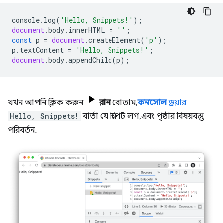
console
.
log
(
'Hello, Snippets!'
);
document
.
body
.
innerHTML
=
''
;
const
p
=
document
.
createElement
(
'p'
);
p
.
textContent
=
'Hello, Snippets!'
;
document
.
body
.
appendChild
(
p
);
যখন আপনি ক্লিক করুন
রান
বোতাম,
কনসোল
ড্রয়ার
Hello, Snippets!
বার্তা যে স্নিপেট লগ, এবং পৃষ্ঠার বিষয়বস্তু
পরিবর্তন.