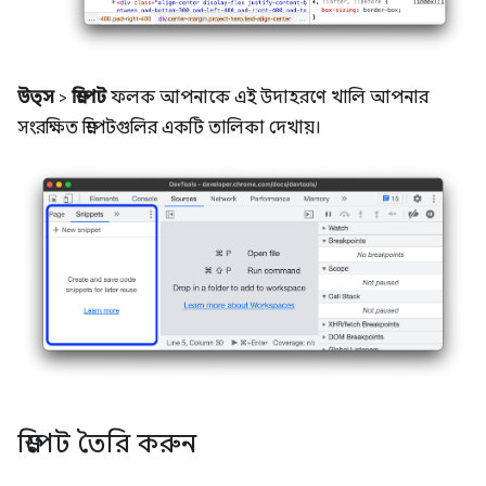
উত্স
>
স্নিপেট
ফলক আপনাকে এই উদাহরণে খালি আপনার
সংরক্ষিত স্নিপেটগুলির একটি তালিকা দেখায়।
স্নিপেট তৈরি করুন