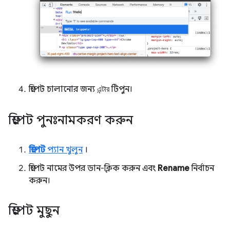
স্নিপেট চালানোর জন্য
এন্টার
টিপুন।
স্নিপেট পুনঃনামকরণ করুন
স্নিপেট
প্যান খুলুন
।
স্নিপেট নামের উপর ডান-ক্লিক করুন এবং
Rename
নির্বাচন
করুন।
স্নিপেট মুছুন