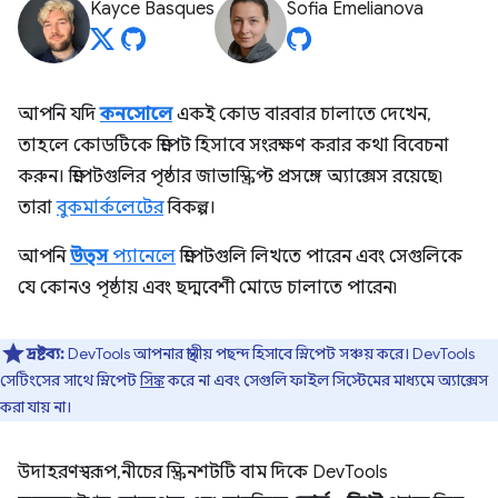
Kayce Basques
Sofia Emelianova
আপনি যদি
কনসোলে
একই কোড বারবার চালাতে দেখেন,
তাহলে কোডটিকে স্নিপেট হিসাবে সংরক্ষণ করার কথা বিবেচনা
করুন। স্নিপেটগুলির পৃষ্ঠার জাভাস্ক্রিপ্ট প্রসঙ্গে অ্যাক্সেস রয়েছে৷
তারা
বুকমার্কলেটের
বিকল্প।
আপনি
উত্স
প্যানেলে
স্নিপেটগুলি লিখতে পারেন এবং সেগুলিকে
যে কোনও পৃষ্ঠায় এবং ছদ্মবেশী মোডে চালাতে পারেন৷
দ্রষ্টব্য:
DevTools আপনার স্থানীয় পছন্দ হিসাবে স্নিপেট সঞ্চয় করে। DevTools
সেটিংসের সাথে স্নিপেট
সিঙ্ক
করে না এবং সেগুলি ফাইল সিস্টেমের মাধ্যমে অ্যাক্সেস
করা যায় না।
উদাহরণস্বরূপ, নীচের স্ক্রিনশটটি বাম দিকে DevTools