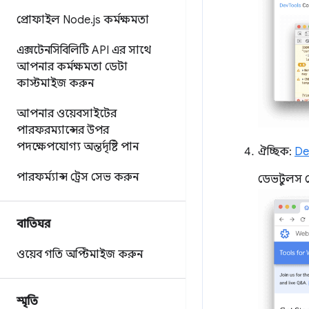
প্রোফাইল Node
.
js কর্মক্ষমতা
এক্সটেনসিবিলিটি API এর সাথে
আপনার কর্মক্ষমতা ডেটা
কাস্টমাইজ করুন
আপনার ওয়েবসাইটের
পারফরম্যান্সের উপর
পদক্ষেপযোগ্য অন্তর্দৃষ্টি পান
ঐচ্ছিক:
De
পারফর্ম্যান্স ট্রেস সেভ করুন
ডেভটুলস 
বাতিঘর
ওয়েব গতি অপ্টিমাইজ করুন
স্মৃতি