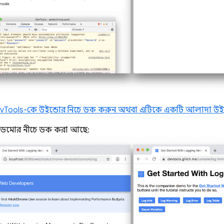
vTools-কে উইন্ডোর নিচে ডক করুন অথবা এটিকে একটি আলাদা উ
ডেমোর নীচে ডক করা আছে: