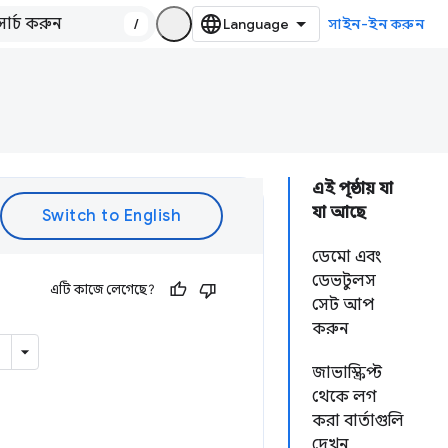
/
সাইন-ইন করুন
এই পৃষ্ঠায় যা
যা আছে
ডেমো এবং
ডেভটুলস
এটি কাজে লেগেছে?
সেট আপ
করুন
জাভাস্ক্রিপ্ট
থেকে লগ
করা বার্তাগুলি
দেখুন