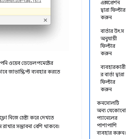
এক্সপ্রেশন
দ্বারা ফিল্টার
করুন
বার্তার উৎস
অনুযায়ী
ফিল্টার
করুন
 আপনি ওয়েব ডেভেলপমেন্টের
ব্যবহারকারী
 জাভাস্ক্রিপ্ট ব্যবহার করতে
র বার্তা দ্বারা
ফিল্টার
করুন
কনসোলটি
অন্য যেকোনো
্লো নিজে চেষ্টা করে দেখতে
প্যানেলের
পাশাপাশি
রাখার সম্ভাবনা বেশি থাকবে।
ব্যবহার করুন।