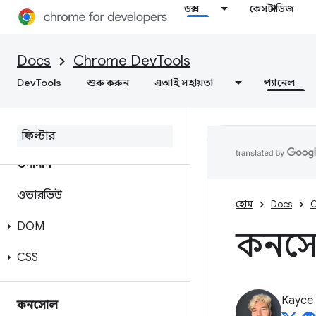
ডক্স
কেস স্টাডিজ
Docs
Chrome DevTools
DevTools
শুরু করুন
এআই সহায়তা
প্যানেল
উপাদান
ওভারভিউ
হোম
Docs
C
DOM
কনসো
CSS
Kayce
কনসোল