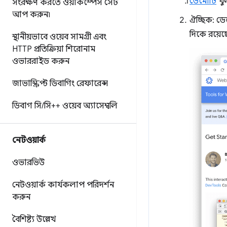
ডেমোটি
খু
সংরক্ষণ করতে ওয়ার্কস্পেস সেট
আপ করুন৷
ঐচ্ছিক: ড
দিকে রয়েছ
স্থানীয়ভাবে ওয়েব সামগ্রী এবং
HTTP প্রতিক্রিয়া শিরোনাম
ওভাররাইড করুন
জাভাস্ক্রিপ্ট ডিবাগিং রেফারেন্স
ডিবাগ সি
/
সি++ ওয়েব অ্যাসেম্বলি
নেটওয়ার্ক
ওভারভিউ
নেটওয়ার্ক কার্যকলাপ পরিদর্শন
করুন
বৈশিষ্ট্য উল্লেখ