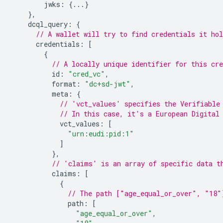
jwks
:
{...}
},
dcql_query
:
{
// A wallet will try to find credentials it ho
credentials
:
[
{
// A locally unique identifier for this cre
id
:
"cred_vc"
,
format
:
"dc+sd-jwt"
,
meta
:
{
// 'vct_values' specifies the Verifiable
// In this case, it's a European Digital
vct_values
:
[
"urn:eudi:pid:1"
]
},
// 'claims' is an array of specific data t
claims
:
[
{
// The path ["age_equal_or_over", "18"
path
:
[
"age_equal_or_over"
,