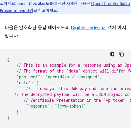
고하세요. openid4vp 프로토콜에 관한 자세한 내용은
OpenID for Verifiable
Presentations 사양
을 참고하세요.
다음은 암호화된 응답 페이로드의
DigitalCredential
객체 예시
입니다.
{
// This is an example for a response using an Op
// The format of the 'data' object will differ f
"protocol"
:
"openid4vp-v1-unsigned"
,
"data"
:
{
// To decrypt this JWE payload, use the priv
// The decrypted payload will be a JSON object co
// Verifiable Presentation in the 'vp_token' 
"response"
:
"[jwe-token]"
}
}