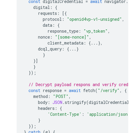
const
digitalCredential
=
await
navigator
.
cr
digital
:
{
requests
:
[{
protocol
:
"openid4vp-v1-unsigned"
,
data
:
{
response_type
:
"vp_token"
,
nonce
:
"[some-nonce]"
,
client_metadata
:
{...},
dcql_query
:
{...}
}
}]
}
});
// Decrypt payload respons and verify creden
const
response
=
await
fetch
(
"/verify"
,
{
method
:
"POST"
,
body
:
JSON
.
stringify
(
digitalCredential
.
headers
:
{
'Content-Type'
:
'application/json'
}
});
}
catch
(
e
)
{