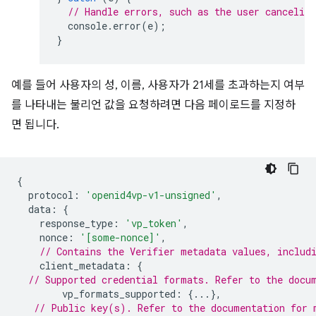
// Handle errors, such as the user canceling
console
.
error
(
e
);
}
예를 들어 사용자의 성, 이름, 사용자가 21세를 초과하는지 여부
를 나타내는 불리언 값을 요청하려면 다음 페이로드를 지정하
면 됩니다.
{
protocol
:
'openid4vp-v1-unsigned'
,
data
:
{
response_type
:
'vp_token'
,
nonce
:
'[some-nonce]'
,
// Contains the Verifier metadata values, includ
client_metadata
:
{
// Supported credential formats. Refer to the docu
vp_formats_supported
:
{...},
// Public key(s). Refer to the documentation for 