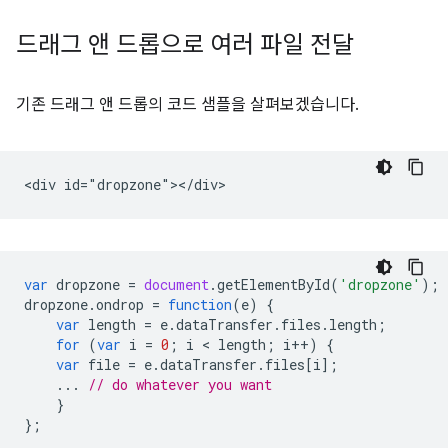
드래그 앤 드롭으로 여러 파일 전달
기존 드래그 앤 드롭의 코드 샘플을 살펴보겠습니다.
var
dropzone
=
document
.
getElementById
(
'dropzone'
);
dropzone
.
ondrop
=
function
(
e
)
{
var
length
=
e
.
dataTransfer
.
files
.
length
;
for
(
var
i
=
0
;
i
 < 
length
;
i
++
)
{
var
file
=
e
.
dataTransfer
.
files
[
i
];
...
// do whatever you want
}
};