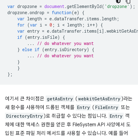
var
dropzone
=
document
.
getElementById
(
'dropzone'
);
dropzone
.
ondrop
=
function
(
e
)
{
var
length
=
e
.
dataTransfer
.
items
.
length
;
for
(
var
i
=
0
;
i
 < 
length
;
i
++
)
{
var
entry
=
e
.
dataTransfer
.
items
[
i
].
webkitGetAsE
if
(
entry
.
isFile
)
{
...
// do whatever you want
}
else
if
(
entry
.
isDirectory
)
{
...
// do whatever you want
}
}
};
여기서 큰 차이점은
getAsEntry
(
webkitGetAsEntry
)라는
새 함수를 사용하여 드롭된 객체를
Entry
(
FileEntry
또는
DirectoryEntry
)로 취급할 수 있다는 점입니다.
Entry
객
체에 대한 액세스 권한을 얻은 후 FileSystem API 사양에서 도
입된 표준 파일 처리 메서드를 사용할 수 있습니다. 예를 들어