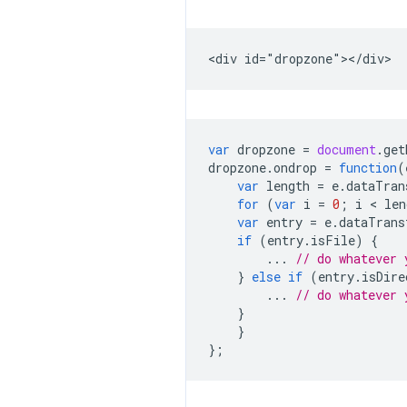
var
dropzone
=
document
.
get
dropzone
.
ondrop
=
function
(
var
length
=
e
.
dataTran
for
(
var
i
=
0
;
i
 < 
len
var
entry
=
e
.
dataTrans
if
(
entry
.
isFile
)
{
...
// do whatever 
}
else
if
(
entry
.
isDire
...
// do whatever 
}
}
};