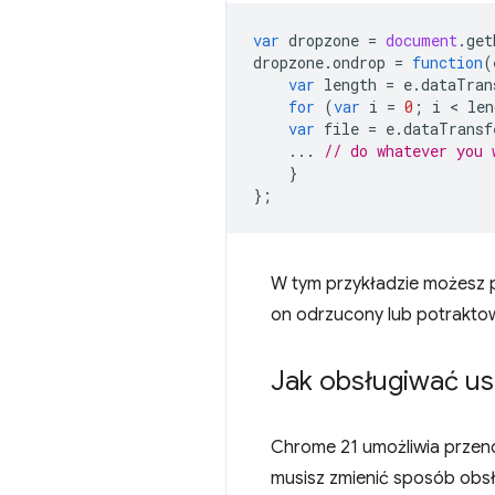
var
dropzone
=
document
.
get
dropzone
.
ondrop
=
function
(
var
length
=
e
.
dataTran
for
(
var
i
=
0
;
i
 < 
len
var
file
=
e
.
dataTransf
...
// do whatever you 
}
};
W tym przykładzie możesz pr
on odrzucony lub potrakto
Jak obsługiwać us
Chrome 21 umożliwia przenos
musisz zmienić sposób obs