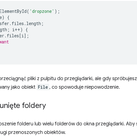
ElementById
(
'dropzone'
);
e
)
{
sfer
.
files
.
length
;
gth
;
i
++
)
{
er
.
files
[
i
];
want
zeciągnąć pliki z pulpitu do przeglądarki, ale gdy spróbujesz
wany jako obiekt
File
, co spowoduje niepowodzenie.
unięte foldery
zenie folderu lub wielu folderów do okna przeglądarki. Aby 
ługi przenoszonych obiektów.