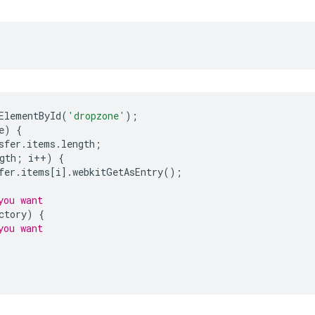
ElementById
(
'dropzone'
);
e
)
{
sfer
.
items
.
length
;
gth
;
i
++
)
{
fer
.
items
[
i
].
webkitGetAsEntry
();
you want
ctory
)
{
you want