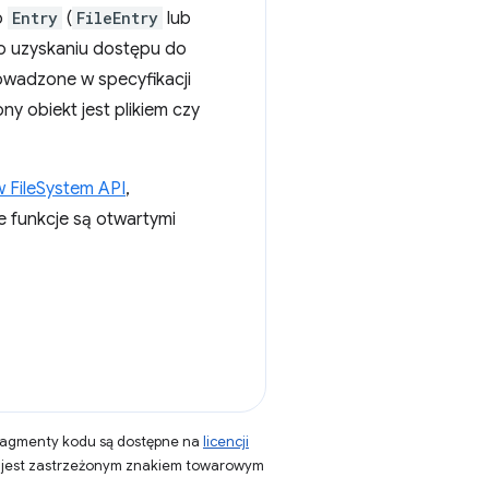
o
Entry
(
FileEntry
lub
Po uzyskaniu dostępu do
wadzone w specyfikacji
ny obiekt jest plikiem czy
w FileSystem API
,
e funkcje są otwartymi
fragmenty kodu są dostępne na
licencji
a jest zastrzeżonym znakiem towarowym