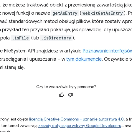
, że możesz traktować obiekt z przeniesioną zawartością jak
c nowej funkcji o nazwie
getAsEntry
(
webkitGetAsEntry
). 
ać standardowych metod obsługi plików, które zostały wpro
Na przykład ten przykład pokazuje, jak sprawdzić, czy upuszczo
 pola
.isFile
(lub
.isDirectory
).
sie FileSystem API znajdziesz w artykule
Poznawanie interfejsó
rzeciągania i upuszczania – w
tym dokumencie
. Oczywiście t
i staną się.
Czy te wskazówki były pomocne?
strony jest objęta
licencją Creative Commons – uznanie autorstwa 4.0
, a 
a ten temat zawierają
zasady dotyczące witryny Google Developers
. Jav