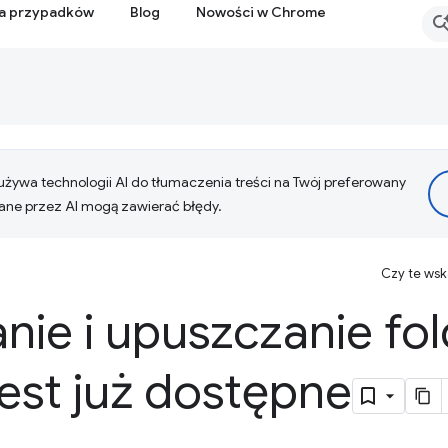
ia przypadków
Blog
Nowości w Chrome
żywa technologii AI do tłumaczenia treści na Twój preferowany
ne przez AI mogą zawierać błędy.
Czy te ws
nie i upuszczanie fo
est już dostępne