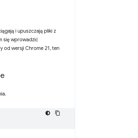
gają i upuszczają pliki z
am się wprowadzić
y od wersji Chrome 21, ten
ie
ia.