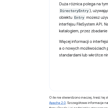
Duża różnica polega na tym
DirectoryEntry
), używają
obiektu
Entry
możesz używ
interfejsu FileSystem API. 
katalogiem, przez zbadanie
Więcej informacji o interfej
a o nowych możliwościach p
standardami lub wkrótce nim
O ile nie stwierdzono inaczej, treść tej 
Apache 2.0
. Szczegółowe informacje n