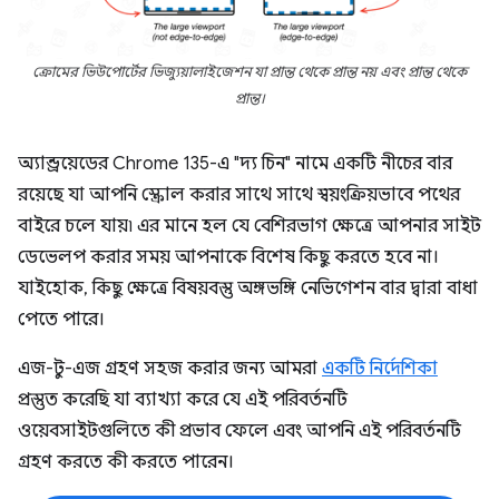
ক্রোমের ভিউপোর্টের ভিজ্যুয়ালাইজেশন যা প্রান্ত থেকে প্রান্ত নয় এবং প্রান্ত থেকে
প্রান্ত।
অ্যান্ড্রয়েডের Chrome 135-এ "দ্য চিন" নামে একটি নীচের বার
রয়েছে যা আপনি স্ক্রোল করার সাথে সাথে স্বয়ংক্রিয়ভাবে পথের
বাইরে চলে যায়৷ এর মানে হল যে বেশিরভাগ ক্ষেত্রে আপনার সাইট
ডেভেলপ করার সময় আপনাকে বিশেষ কিছু করতে হবে না।
যাইহোক, কিছু ক্ষেত্রে বিষয়বস্তু অঙ্গভঙ্গি নেভিগেশন বার দ্বারা বাধা
পেতে পারে।
এজ-টু-এজ গ্রহণ সহজ করার জন্য আমরা
একটি নির্দেশিকা
প্রস্তুত করেছি যা ব্যাখ্যা করে যে এই পরিবর্তনটি
ওয়েবসাইটগুলিতে কী প্রভাব ফেলে এবং আপনি এই পরিবর্তনটি
গ্রহণ করতে কী করতে পারেন।