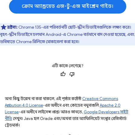
ক্রোম অ্যান্ড্রয়েড এজ-টু-এজ মাইগ্রেশন গাইড।
দ্রষ্টব্য:
Chrome 135-এর পরিবর্তনটি ছোট-স্ক্রীন ডিভাইসগুলিকে লক্ষ্য করে।
বৃহৎ-স্ক্রীন ডিভাইসে চলমান Android-এ Chrome বর্তমানে বাদ দেওয়া হয়েছে, এবং
ভবিষ্যতে Chrome রিলিজে মোকাবেলা করা হবে।
এটি কাজে লেগেছে?
অন্য কিছু উল্লেখ না করা থাকলে, এই পৃষ্ঠার কন্টেন্ট
Creative Commons
Attribution 4.0 License
-এর অধীনে এবং কোডের নমুনাগুলি
Apache 2.0
License
-এর অধীনে লাইসেন্স প্রাপ্ত। আরও জানতে,
Google Developers সাইট
নীতি
দেখুন। Java হল Oracle এবং/অথবা তার অ্যাফিলিয়েট সংস্থার রেজিস্টার্ড
ট্রেডমার্ক।