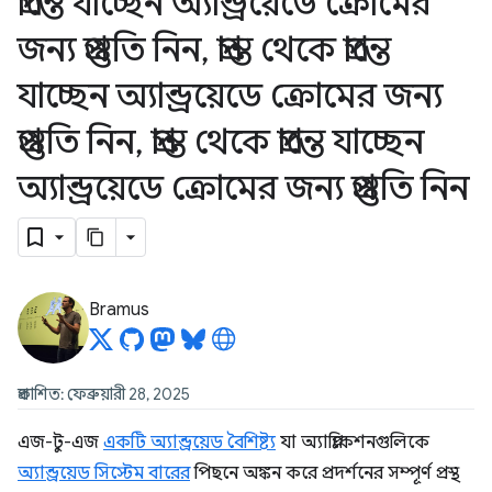
প্রান্তে যাচ্ছেন অ্যান্ড্রয়েডে ক্রোমের
জন্য প্রস্তুতি নিন
,
প্রান্ত থেকে প্রান্তে
যাচ্ছেন অ্যান্ড্রয়েডে ক্রোমের জন্য
প্রস্তুতি নিন
,
প্রান্ত থেকে প্রান্তে যাচ্ছেন
অ্যান্ড্রয়েডে ক্রোমের জন্য প্রস্তুতি নিন
Bramus
প্রকাশিত: ফেব্রুয়ারী 28, 2025
এজ-টু-এজ
একটি অ্যান্ড্রয়েড বৈশিষ্ট্য
যা অ্যাপ্লিকেশনগুলিকে
অ্যান্ড্রয়েড সিস্টেম বারের
পিছনে অঙ্কন করে প্রদর্শনের সম্পূর্ণ প্রস্থ