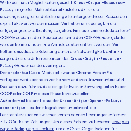
Wir haben nach Möglichkeiten gesucht,
Cross-Origin-Resource-
im großen Maßstab bereitzustellen, da für die
Policy
ursprungsübergreifende Isolierung alle untergeordneten Ressourcen
explizit aktiviert werden müssen. Wir haben uns überlegt, in die
entgegengesetzte Richtung zu gehen:
Ein neuer „anmeldedatenloser“
COEP-Modus
, mit dem Ressourcen ohne den CORP-Header geladen
werden können, indem alle Anmeldedaten entfernt werden. Wir
hoffen, dass dies die Belastung durch die Notwendigkeit, dafür zu
sorgen, dass die Unterressourcen den
Cross-Origin-Resource-
-Header senden, verringert.
Policy
Der
-Modus ist zwar ab Chrome-Version 96
credentialless
verfügbar, wird aber noch von keinem anderen Browser unterstützt.
Das kann dazu führen, dass einige Entwickler Schwierigkeiten haben,
COOP oder COEP in dieser Phase bereitzustellen.
Außerdem ist bekannt, dass der
Cross-Origin-Opener-Policy:
-Header Integrationen unterbricht, die
same-origin
Fensterinteraktionen zwischen verschiedenen Ursprüngen erfordern,
z. B. OAuth und Zahlungen. Um dieses Problem zu beheben,
erwägen
wir, die Bedingung zu lockern
, um die Cross-Origin-Isolation für