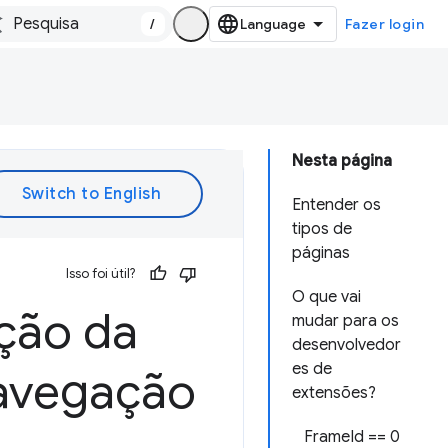
/
Fazer login
Nesta página
Entender os
tipos de
páginas
Isso foi útil?
O que vai
ção da
mudar para os
desenvolvedor
es de
navegação
extensões?
FrameId == 0