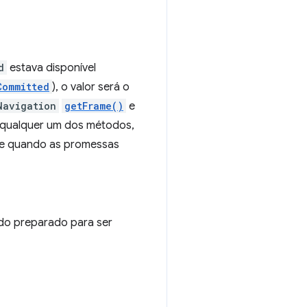
d
estava disponível
Committed
), o valor será o
Navigation
getFrame()
e
r qualquer um dos métodos,
 e quando as promessas
do preparado para ser