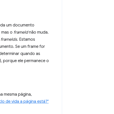
speda um documento
, mas o
frameId
não muda.
s
frameIds
. Estamos
cumento. Se um frame for
 determinar quando as
), porque ele permanece o
na mesma página,
lo de vida a página está?"