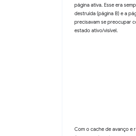
página ativa. Esse era semp
destruída (página B) e a pá
precisavam se preocupar co
estado ativo/visível.
Com o cache de avanço e re