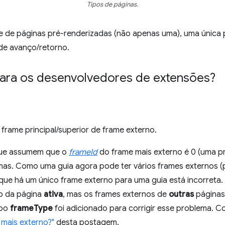
Tipos de páginas.
e de páginas pré-renderizadas (não apenas uma), uma única
de avanço/retorno.
ara os desenvolvedores de extensões?
ame principal/superior de frame externo.
que assumem que o
frameId
do frame mais externo é 0 (uma 
mas. Como uma guia agora pode ter vários frames externos (
que há um único frame externo para uma guia está incorreta.
no da página
ativa
, mas os frames externos de
outras
páginas
mpo
frameType
foi adicionado para corrigir esse problema. C
 mais externo?"
desta postagem.