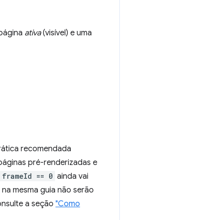
 página
ativa
(visível) e uma
prática recomendada
páginas pré-renderizadas e
frameId == 0
ainda vai
 na mesma guia não serão
onsulte a seção
"Como