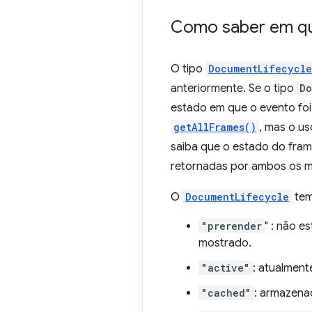
Como saber em qua
O tipo
DocumentLifecycle
anteriormente. Se o tipo
Do
estado em que o evento foi
getAllFrames()
, mas o u
saiba que o estado do fra
retornadas por ambos os m
O
DocumentLifecycle
tem
"prerender
" : não 
mostrado.
"active"
: atualment
"cached"
: armazena