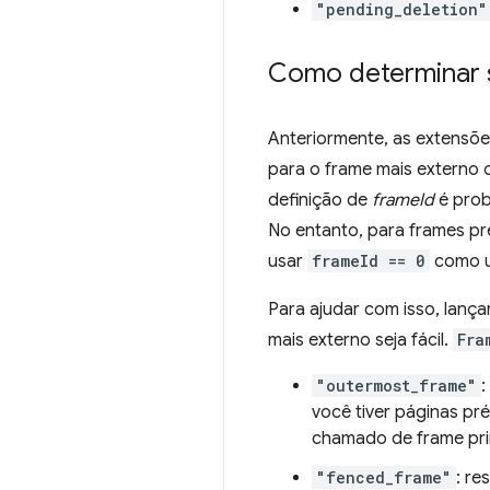
"pending_deletion"
Como determinar s
Anteriormente, as extensõe
para o frame mais externo 
definição de
frameId
é prob
No entanto, para frames pr
usar
frameId == 0
como um
Para ajudar com isso, lan
mais externo seja fácil.
Fra
"outermost_frame"
:
você tiver páginas p
chamado de frame prin
"fenced_frame"
: re