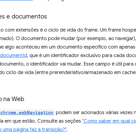
mes e documentos
co com extensões é o ciclo de vida do frame. Um frame ho
rmado). O documento pode mudar (por exemplo, ao navegar)
ar que algo aconteceu em um documento específico com apena
documentId
, que é um identificador exclusivo para cada do
ocumento, o identificador vai mudar. Esse campo é útil para
 ciclo de vida (entre prerender/ativo/armazenado em cache
o na Web
chrome.webNavigation
podem ser acionados várias vezes 
da em que estão. Consulte as seções
"Como saber em qual cic
uma página faz a transição?"
.