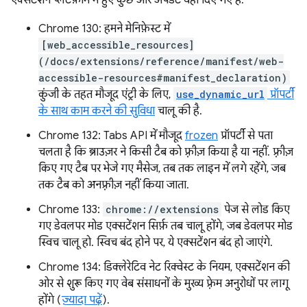
एक्सटेंशन प्लैटफ़ॉर्म में हुए कुछ और अपडेट यहां दिए गए हैं:
Chrome 130: हमने मेनिफ़ेस्ट में
[web_accessible_resources]
(/docs/extensions/reference/manifest/web-
accessible-resources#manifest_declaration)
कुंजी के तहत मौजूद एंट्री के लिए,
use_dynamic_url
प्रॉपर्टी
के साथ काम करने की सुविधा
चालू की है.
Chrome 132: Tabs API में मौजूद
frozen
प्रॉपर्टी से पता
चलता है कि ब्राउज़र ने किसी टैब को फ़्रीज़ किया है या नहीं. फ़्रीज़
किए गए टैब पर भेजे गए मैसेज, तब तक लाइन में लगे रहेंगे, जब
तक टैब को अनफ़्रीज़ नहीं किया जाता.
Chrome 133:
chrome://extensions
पेज से लोड किए
गए डेवलपर मोड एक्सटेंशन सिर्फ़ तब चालू होंगे, जब डेवलपर मोड
स्विच चालू हो. स्विच बंद होने पर, ये एक्सटेंशन बंद हो जाएंगे.
Chrome 134: डिक्लेरेटिव नेट रिक्वेस्ट के नियम, एक्सटेंशन की
ओर से शुरू किए गए वेब संसाधनों के मुख्य फ़्रेम अनुरोधों पर लागू
होंगे (
ज़्यादा पढ़ें
).