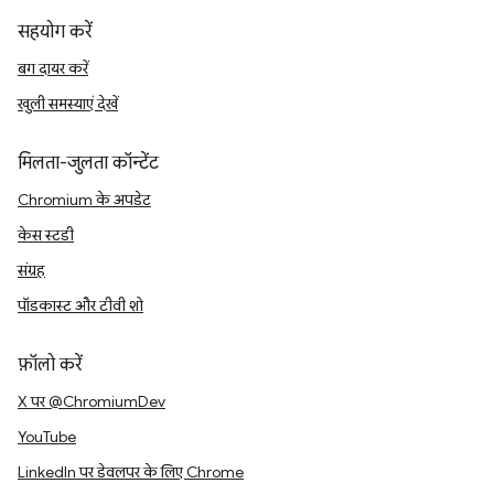
सहयोग करें
बग दायर करें
खुली समस्याएं देखें
मिलता-जुलता कॉन्टेंट
Chromium के अपडेट
केस स्टडी
संग्रह
पॉडकास्ट और टीवी शो
फ़ॉलो करें
X पर @ChromiumDev
YouTube
LinkedIn पर डेवलपर के लिए Chrome