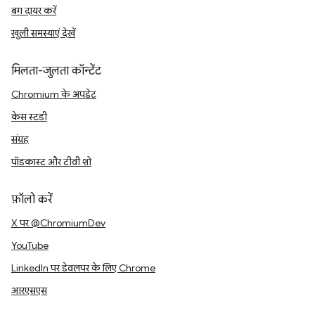
बग दायर करें
खुली समस्याएं देखें
मिलता-जुलता कॉन्टेंट
Chromium के अपडेट
केस स्टडी
संग्रह
पॉडकास्ट और टीवी शो
फ़ॉलो करें
X पर @ChromiumDev
YouTube
LinkedIn पर डेवलपर के लिए Chrome
आरएसएस