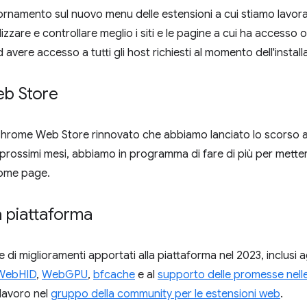
namento sul nuovo menu delle estensioni a cui stiamo lavora
lizzare e controllare meglio i siti e le pagine a cui ha accesso
avere accesso a tutti gli host richiesti al momento dell'install
b Store
 Chrome Web Store rinnovato che abbiamo lanciato lo scorso 
prossimi mesi, abbiamo in programma di fare di più per mettere
home page.
a piattaforma
di miglioramenti apportati alla piattaforma nel 2023, inclusi a
WebHID
,
WebGPU
,
bfcache
e al
supporto delle promesse nelle
lavoro nel
gruppo della community per le estensioni web
.