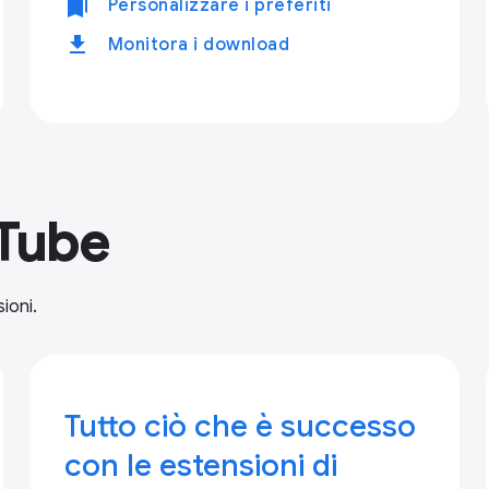
bookmarks
Personalizzare i preferiti
download
Monitora i download
uTube
ioni.
Tutto ciò che è successo
con le estensioni di