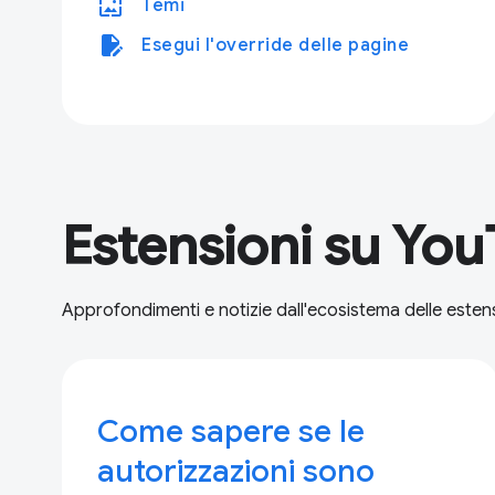
wallpaper
Temi
edit_document
Esegui l'override delle pagine
Estensioni su Yo
Approfondimenti e notizie dall'ecosistema delle estens
Come sapere se le
autorizzazioni sono