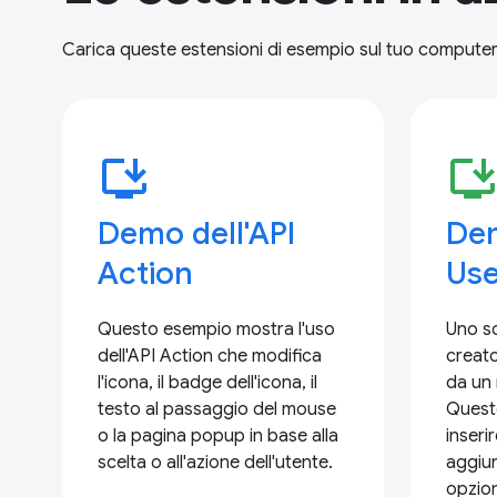
Carica queste estensioni di esempio sul tuo computer
install_desktop
install_deskto
Demo dell'API
Dem
Action
Use
Questo esempio mostra l'uso
Uno sc
dell'API Action che modifica
creato
l'icona, il badge dell'icona, il
da un 
testo al passaggio del mouse
Quest
o la pagina popup in base alla
inseri
scelta o all'azione dell'utente.
aggiun
opzion