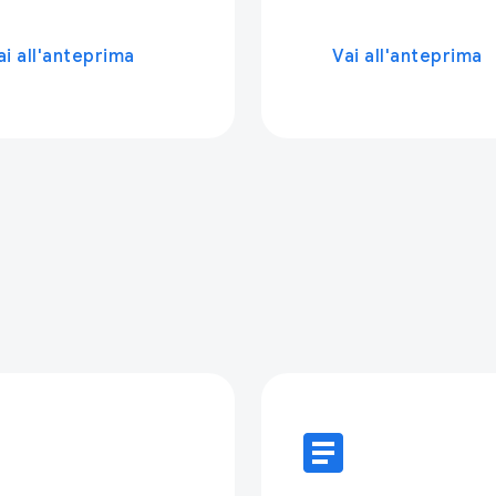
ai all'anteprima
Vai all'anteprima
e
article