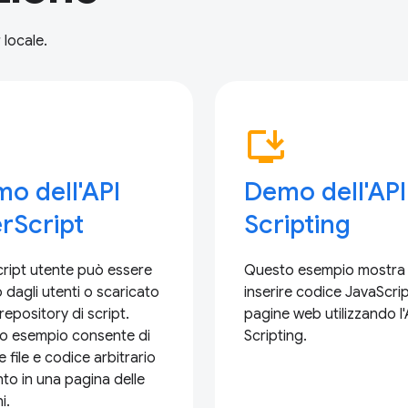
 locale.
p
install_desktop
o dell'API
Demo dell'API
rScript
Scripting
ript utente può essere
Questo esempio mostra
 dagli utenti o scaricato
inserire codice JavaScrip
repository di script.
pagine web utilizzando l'
o esempio consente di
Scripting.
re file e codice arbitrario
to in una pagina delle
i.