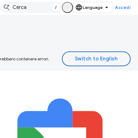
/
Accedi
otrebbero contenere errori.