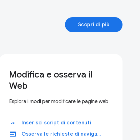
Scopri di più
Modifica e osserva il
Web
Esplora i modi per modificare le pagine web
javascript
Inserisci script di contenuti
web
Osserva le richieste di navigazione web