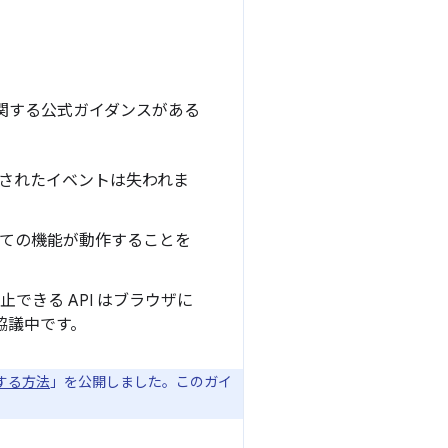
関する公式ガイダンスがある
。
録されたイベントは失われま
べての機能が動作することを
きる API はブラウザに
協議中です。
トする方法
」を公開しました。このガイ