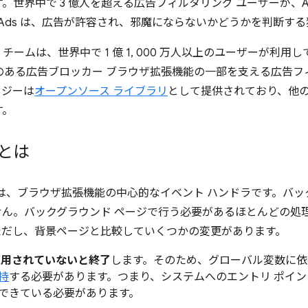
界中で 3 億人を超える広告フィルタリング ユーザーが、Accep
ble Ads は、広告が許容され、邪魔にならないかどうかを判断
Engine チームは、世界中で 1 億 1, 000 万人以上のユーザーが利用してい
人気のある広告ブロッカー ブラウザ拡張機能の一部を支える広告
ロジーは
オープンソース ライブラリ
として提供されており、他の
す。
とは
は、ブラウザ拡張機能の中心的なイベント ハンドラです。バ
ん。バックグラウンド ページで行う必要があるほとんどの処
ただし、背景ページと比較していくつかの変更があります。
使用されていないと終了
します。そのため、グローバル変数に依
持
する必要があります。つまり、システムへのエントリ ポイ
できている必要があります。