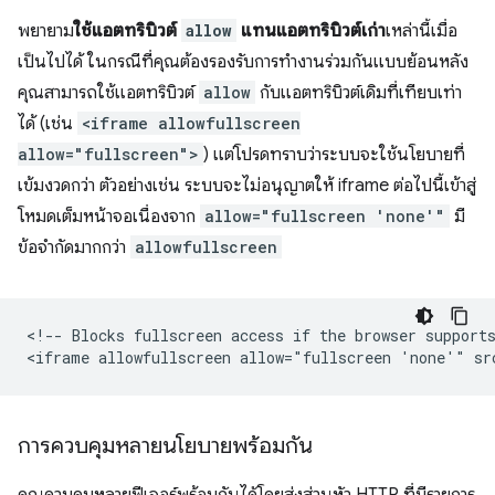
พยายาม
ใช้แอตทริบิวต์
allow
แทนแอตทริบิวต์เก่า
เหล่านี้เมื่อ
เป็นไปได้ ในกรณีที่คุณต้องรองรับการทำงานร่วมกันแบบย้อนหลัง
คุณสามารถใช้แอตทริบิวต์
allow
กับแอตทริบิวต์เดิมที่เทียบเท่า
ได้ (เช่น
<iframe allowfullscreen
allow="fullscreen">
) แต่โปรดทราบว่าระบบจะใช้นโยบายที่
เข้มงวดกว่า ตัวอย่างเช่น ระบบจะไม่อนุญาตให้ iframe ต่อไปนี้เข้าสู่
โหมดเต็มหน้าจอเนื่องจาก
allow="fullscreen 'none'"
มี
ข้อจำกัดมากกว่า
allowfullscreen
<!-- Blocks fullscreen access if the browser supports
การควบคุมหลายนโยบายพร้อมกัน
คุณควบคุมหลายฟีเจอร์พร้อมกันได้โดยส่งส่วนหัว HTTP ที่มีรายการ