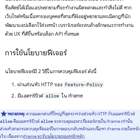
ซื่อสัตย์ได้เมื่อแอปพยายามที่จะทำงานผิดพลาดและทำสิ่งไม่ดี หาก
เว็บไซต์หรือเนื้อหาของบุคคลที่สามที่ฝังอยู่พยายามละเมิดกฎที่นัก
พัฒนาแอปเลือกไว้ล่วงหน้า เบราว์เซอร์จะลบล้างลักษณะการทำงาน
ด้วย UX ที่ดีขึ้นหรือบล็อก API ทั้งหมด
การใช้นโยบายฟีเจอร์
นโยบายฟีเจอร์มี 2 วิธีในการควบคุมฟีเจอร์ ดังนี้
ผ่านส่วนหัว HTTP ของ
Feature-Policy
มีแอตทริบิวต์
allow
ใน iframe
หมายเหตุ:
ความแตกต่างที่ใหญ่ที่สุดระหว่างส่วนหัว HTTP กับแอตทริบิวต์
คือแอตทริบิวต์
จะควบคุมเฉพาะฟีเจอร์ภายใน iframe เท่านั้น
allow
allow
ส่วนหัวสามารถควบคุมฟีเจอร์ในการตอบกลับหลักและเนื้อหา iframe ภายในหน้า
เว็บ เนื่องจาก
iframe จะรับนโยบายของหน้าหลัก