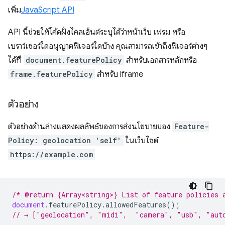
เพิ่ม
JavaScript API
API นี้ช่วยให้โค้ดฝั่งไคลเอ็นต์ระบุได้ว่าหน้าเว็บ เฟรม หรือ
เบราว์เซอร์ใดอนุญาตฟีเจอร์ใดบ้าง คุณสามารถเข้าถึงฟีเจอร์ต่างๆ
ได้ที่
document.featurePolicy
สำหรับเอกสารหลักหรือ
frame.featurePolicy
สำหรับ iframe
ตัวอย่าง
ตัวอย่างด้านล่างแสดงผลลัพธ์ของการส่งนโยบายของ
Feature-
Policy: geolocation 'self'
ในเว็บไซต์
https://example.com
/* @return {Array<string>} List of feature policies 
document
.
featurePolicy
.
allowedFeatures
();
// → ["geolocation", "midi",  "camera", "usb", "aut