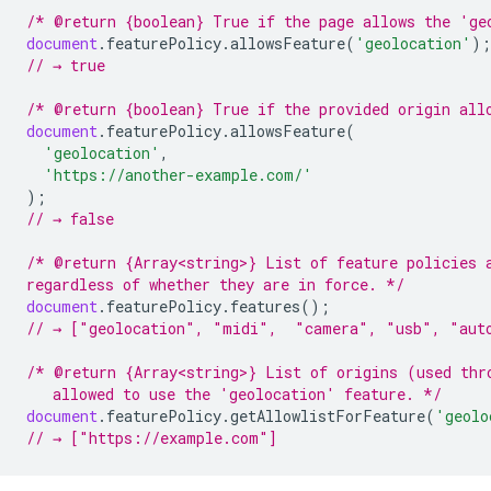
/* @return {boolean} True if the page allows the 'ge
document
.
featurePolicy
.
allowsFeature
(
'geolocation'
);
// → true
/* @return {boolean} True if the provided origin all
document
.
featurePolicy
.
allowsFeature
(
'geolocation'
,
'https://another-example.com/'
);
// → false
/* @return {Array<string>} List of feature policies 
regardless of whether they are in force. */
document
.
featurePolicy
.
features
();
// → ["geolocation", "midi",  "camera", "usb", "aut
/* @return {Array<string>} List of origins (used thr
   allowed to use the 'geolocation' feature. */
document
.
featurePolicy
.
getAllowlistForFeature
(
'geolo
// → ["https://example.com"]