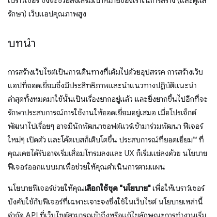
เบราว์เซอร์ ซึ่งจะช่วยส่งเสริมเป้าหมายของเราในการสร้าง (และดูแล
รักษา) เว็บแอปคุณภาพสูง
บทนำ
การสร้างเว็บไซต์เป็นการเดินทางที่เต็มไปด้วยอุปสรรค การสร้างเว็บ
แอปที่ยอดเยี่ยมซึ่งมีประสิทธิภาพและนำแนวทางปฏิบัติแนะนำ
ล่าสุดทั้งหมดมาใช้นั้นเป็นเรื่องยากอยู่แล้ว และยิ่งยากขึ้นไปอีกที่จะ
รักษาประสบการณ์การใช้งานให้ยอดเยี่ยมอยู่เสมอ เมื่อโปรเจ็กต์
พัฒนาไปเรื่อยๆ อาจมีนักพัฒนาซอฟต์แวร์เข้ามาร่วมพัฒนา ฟีเจอร์
ใหม่ๆ เปิดตัว และโค้ดเบสก็เติบโตขึ้น ประสบการณ์ที่ยอดเยี่ยม™ ที่
คุณเคยได้รับอาจเริ่มเสื่อมโทรมลงและ UX ก็เริ่มแย่ลงด้วย นโยบาย
ฟีเจอร์ออกแบบมาเพื่อช่วยให้คุณดำเนินการตามแผน
นโยบายฟีเจอร์ช่วยให้คุณ
เลือกใช้ชุด "นโยบาย"
เพื่อให้เบราว์เซอร์
บังคับใช้กับฟีเจอร์ที่เฉพาะเจาะจงซึ่งใช้ในเว็บไซต์ นโยบายเหล่านี้
จำกัด API ที่เว็บไซต์สามารถเข้าถึงหรือแก้ไขลักษณะการทำงานเริ่ม