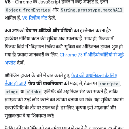
V8
- Chrome के JavaScript इंजन में कई अपडेट हैं. इनमें
Object.fromEntries
और
String.prototype.matchAll
शामिल हैं.
V8 रिलीज़ नोट
देखें.
क्या आपको
वेब पर ऑडियो और वीडियो
का इस्तेमाल करना है?
हार्डवेयर मीडिया बटन की सुविधा अब उपलब्ध है. साथ ही, पिक्चर में
पिक्चर विंडो में "विज्ञापन स्किप करें" सुविधा का ऑरिजनल ट्रायल शुरू हो
गया है! ज़्यादा जानकारी के लिए,
Chrome 73 में ऑडियो/वीडियो से जुड़े
अपडेट
देखें.
ऑरिजिन ट्रायल के बारे में बात करते हुए,
फ़ेच की प्राथमिकता के लिए
तैयार हो जाएं
.
फ़ेच की प्राथमिकता
की मदद से, डेवलपर
<script>
,
<img>
या
<link>
एलिमेंट की अहमियत सेट कर सकते हैं, ताकि
ब्राउज़र को उन्हें लोड करने का तरीका बताया जा सके. यह सुविधा अब भी
एक्सपेरिमेंट के तौर पर उपलब्ध है. इसलिए, कृपया इसे आज़माएं और
सुझाव/राय दें या शिकायत करें!
रेंडरिंग की परफ़ॉर्मेंस को हम हमेशा ध्यान में रखते हैं. Chrome 73 में, रूट