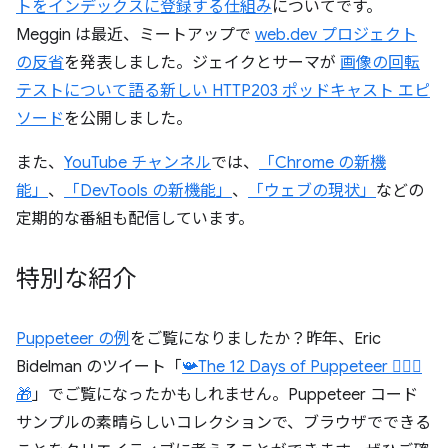
トをインデックスに登録する仕組み
についてです。
Meggin は最近、ミートアップで
web.dev プロジェクト
の反省
を発表しました。ジェイクとサーマが
画像の回転
テストについて語る新しい HTTP203 ポッドキャスト エピ
ソード
を公開しました。
また、
YouTube チャンネル
では、
「Chrome の新機
能」
、
「DevTools の新機能」
、
「ウェブの現状」
などの
定期的な番組も配信しています。
特別な紹介
Puppeteer の例
をご覧になりましたか？昨年、Eric
Bidelman のツイート「
📯The 12 Days of Puppeteer 🤹🏻‍♂️
🎁
」でご覧になったかもしれません。Puppeteer コード
サンプルの素晴らしいコレクションで、ブラウザでできる