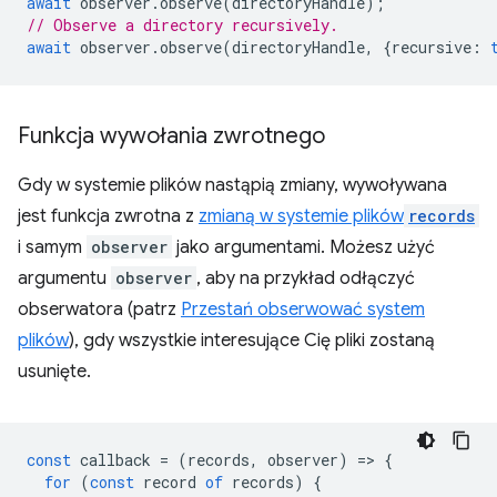
await
observer
.
observe
(
directoryHandle
);
// Observe a directory recursively.
await
observer
.
observe
(
directoryHandle
,
{
recursive
:
Funkcja wywołania zwrotnego
Gdy w systemie plików nastąpią zmiany, wywoływana
jest funkcja zwrotna z
zmianą w systemie plików
records
i samym
observer
jako argumentami. Możesz użyć
argumentu
observer
, aby na przykład odłączyć
obserwatora (patrz
Przestań obserwować system
plików
), gdy wszystkie interesujące Cię pliki zostaną
usunięte.
const
callback
=
(
records
,
observer
)
=
>
{
for
(
const
record
of
records
)
{