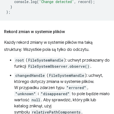
console
.
log
(
'Change detected'
,
record
);
}
};
Rekord zmian w systemie plików
Każdy rekord zmiany w systemie plików ma taką
strukturę: Wszystkie pola są tylko do odczytu.
root
(
FileSystemHandle
): uchwyt przekazany do
funkcji
FileSystemObserver.observe()
.
changedHandle
(
FileSystemHandle
): uchwyt,
którego dotyczy zmiana w systemie plików.
W przypadku zdarzeń typu
"errored"
,
"unknown"
i
"disappeared"
to pole będzie miało
wartość
null
. Aby sprawdzić, który plik lub
katalog zniknął, użyj
symbolu
relativePathComponents
.