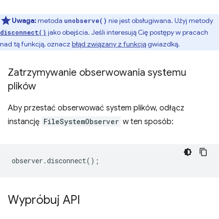
Uwaga:
metoda
nie jest obsługiwana. Użyj metody
unobserve()
jako obejścia. Jeśli interesują Cię postępy w pracach
disconnect()
nad tą funkcją, oznacz
błąd związany z funkcją
gwiazdką.
Zatrzymywanie obserwowania systemu
plików
Aby przestać obserwować system plików, odłącz
instancję
FileSystemObserver
w ten sposób:
observer
.
disconnect
();
Wypróbuj API