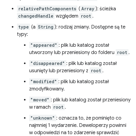
relativePathComponents
(
Array
): ścieżka
changedHandle
względem
root
.
type
(a
String
): rodzaj zmiany. Dostępne są te
typy:
"appeared"
: plik lub katalog został
utworzony lub przeniesiony do folderu
root
.
"disappeared"
: plik lub katalog został
usunięty lub przeniesiony z
root
.
"modified"
: plik lub katalog został
zmodyfikowany.
"moved"
: plik lub katalog został przeniesiony
w ramach
root
.
"unknown"
: oznacza to, że pominięto co
najmniej 1 wydarzenie. Deweloperzy powinni
w odpowiedzi na to zdarzenie sprawdzić