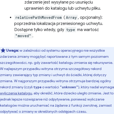
zdarzenie jest wysyłane po usunięciu
uprawnień do katalogu lub uchwytu pliku.
relativePathMovedFrom
(
Array
, opcjonalny):
poprzednia lokalizacja przeniesionego uchwytu.
Dostępne tylko wtedy, gdy
type
ma wartość
"moved"
.
Uwaga:
w zależności od systemu operacyjnego nie wszystkie
zdarzenia zmiany mogą być raportowane z tym samym poziomem
szczegółowości, np. gdy zawartość katalogu zmienia się rekursywnie.
W najlepszym przypadku witryna otrzyma szczegółowy rekord
zmiany zawierający typ zmiany i uchwyt do ścieżki, której dotyczy
zmiana. W najgorszym przypadku witryna otrzymuje bardziej ogólny
rekord zmiany (czyli
o wartości
), który nadal wymaga
type
"unknown"
wyliczenia katalogu
, aby określić, które dziecko uległo zmianie. Jest to
jednak lepsze rozwiązanie niż odpytywanie, ponieważ wyliczanie
katalogów można uruchamiać na żądanie z funkcji zwrotnej, zamiast
odpytywać o zmiany w określonych odstępach czasu.