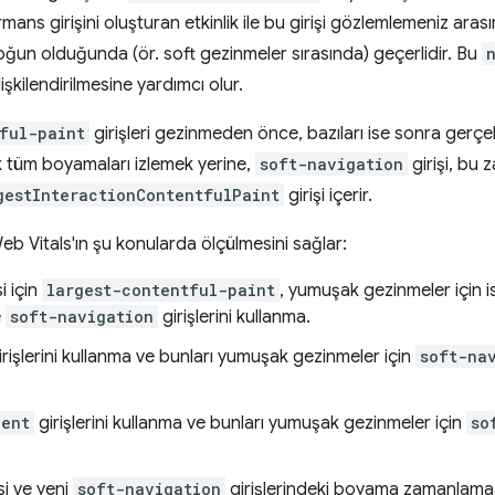
ns girişini oluşturan etkinlik ile bu girişi gözlemlemeniz arası
oğun olduğunda (ör. soft gezinmeler sırasında) geçerlidir. Bu
işkilendirilmesine yardımcı olur.
ful-paint
girişleri gezinmeden önce, bazıları ise sonra gerçe
 tüm boyamaları izlemek yerine,
soft-navigation
girişi, bu
gestInteractionContentfulPaint
girişi içerir.
eb Vitals'ın şu konularda ölçülmesini sağlar:
i için
largest-contentful-paint
, yumuşak gezinmeler için i
e
soft-navigation
girişlerini kullanma.
rişlerini kullanma ve bunları yumuşak gezinmeler için
soft-na
vent
girişlerini kullanma ve bunları yumuşak gezinmeler için
so
si ve yeni
soft-navigation
girişlerindeki boyama zamanlaması 