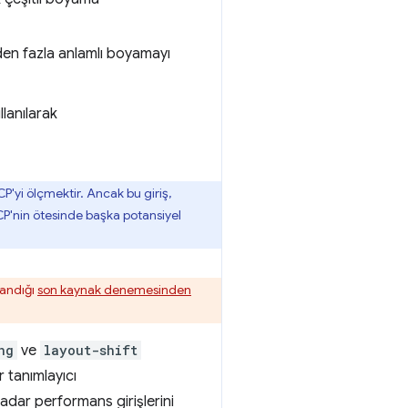
den fazla anlamlı boyamayı
llanılarak
P'yi ölçmektir. Ancak bu giriş,
LCP'nin ötesinde başka potansiyel
landığı
son kaynak denemesinden
ng
ve
layout-shift
r tanımlayıcı
adar performans girişlerini