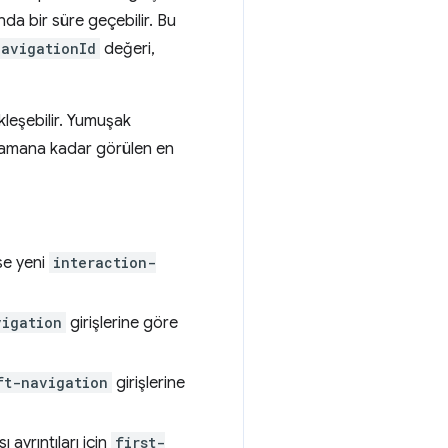
nda bir süre geçebilir. Bu
navigationId
değeri,
kleşebilir. Yumuşak
 zamana kadar görülen en
se yeni
interaction-
vigation
girişlerine göre
ft-navigation
girişlerine
ayrıntıları için
first-