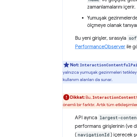
zamanlamalarını içerir.
Yumuşak gezinmelerde 
ölçmeye olanak tanıya
Bu yeni girişler, sırasıyla
sof
PerformanceObserver
ile g
Not:
InteractionContentfulPa
yalnızca yumuşak gezinmeleri tetikleyen
kullanım alanları da sunar.
Dikkat:
Bu,
InteractionContent
önemli bir farktır. Artık tüm etkileşim
API ayrıca
largest-conten
performans girişlerinin (ve di
(
navigationId
) içerecek ş