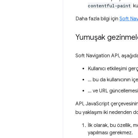
contentful-paint
kul
Daha fazla bilgi için
Soft Na
Yumuşak gezinmeler
Soft Navigation API, aşağıda
Kullanıcı etkileşimi ger
… bu da kullanıcının i
… ve URL güncellemesi 
API, JavaScript çerçevesini
bu yaklaşımı iki nedenden dol
İlk olarak, bu özellik,
yapılması gerekmez.