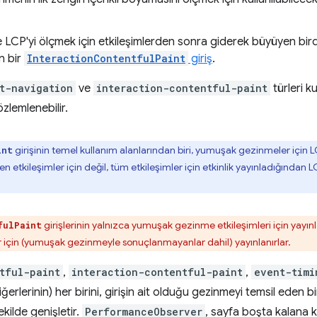
LCP'yi ölçmek için etkileşimlerden sonra giderek büyüyen bir
n bir
InteractionContentfulPaint
giriş
.
t-navigation
ve
interaction-contentful-paint
türleri ku
özlemlenebilir.
girişinin temel kullanım alanlarından biri, yumuşak gezinmeler için LC
int
 etkileşimler için değil, tüm etkileşimler için etkinlik yayınladığından 
girişlerinin yalnızca yumuşak gezinme etkileşimleri için yayın
fulPaint
ler için (yumuşak gezinmeyle sonuçlanmayanlar dahil) yayınlanırlar.
tful-paint
,
interaction-contentful-paint
,
event-timi
ğerlerinin) her birini, girişin ait olduğu gezinmeyi temsil eden bi
ekilde genişletir.
PerformanceObserver
, sayfa boşta kalana k