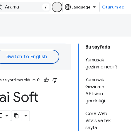
/
Oturum aç
Bu sayfada
Yumuşak
gezinme nedir?
Yumuşak
size yardımcı oldu mu?
Gezinme
i Soft
API'sinin
gerekliliği
Core Web
Vitals ve tek
sayfa