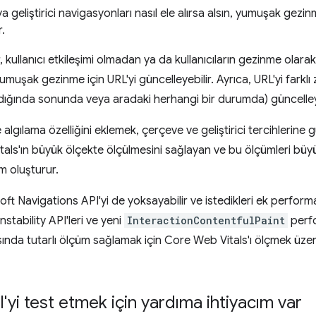
eya geliştirici navigasyonları nasıl ele alırsa alsın, yumuşak g
r.
r, kullanıcı etkileşimi olmadan ya da kullanıcıların gezinme ola
muşak gezinme için URL'yi güncelleyebilir. Ayrıca, URL'yi farklı
ığında sonunda veya aradaki herhangi bir durumda) güncelleye
lgılama özelliğini eklemek, çerçeve ve geliştirici tercihlerin
als'ın büyük ölçekte ölçülmesini sağlayan ve bu ölçümleri büyük 
m oluşturur.
 Soft Navigations API'yi de yoksayabilir ve istedikleri ek perform
stability API'leri ve yeni
InteractionContentfulPaint
perfo
sında tutarlı ölçüm sağlamak için Core Web Vitals'ı ölçmek üzer
'yi test etmek için yardıma ihtiyacım var