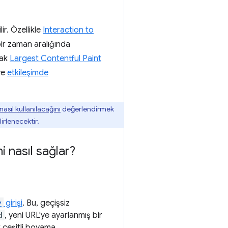
ir. Özellikle
Interaction to
bir zaman aralığında
cak
Largest Contentful Paint
ve
etkileşimde
asıl kullanılacağını
değerlendirmek
irlenecektir.
i nasıl sağlar?
y
girişi
. Bu, geçişsiz
d
, yeni URL'ye ayarlanmış bir
k çeşitli boyama