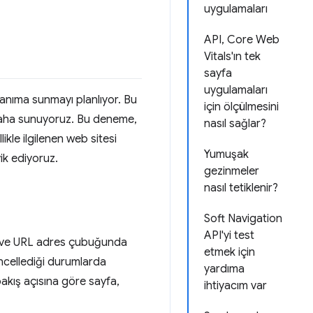
uygulamaları
API, Core Web
Vitals'ın tek
sayfa
uygulamaları
lanıma sunmayı planlıyor. Bu
için ölçülmesini
ha sunuyoruz. Bu deneme,
nasıl sağlar?
ikle ilgilenen web sitesi
Yumuşak
ik ediyoruz.
gezinmeler
nasıl tetiklenir?
Soft Navigation
API'yi test
iği ve URL adres çubuğunda
etmek için
ncellediği durumlarda
yardıma
bakış açısına göre sayfa,
ihtiyacım var