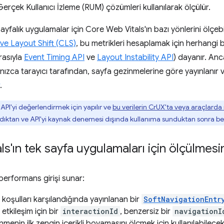
Gerçek Kullanıcı İzleme (RUM) çözümleri kullanılarak ölçülür.
ayfalık uygulamalar için Core Web Vitals'ın bazı yönlerini ölçebil
ve Layout Shift (CLS)
, bu metrikleri hesaplamak için herhangi 
rasıyla
Event Timing API
ve
Layout Instability API
) dayanır. An
lnızca tarayıcı tarafından, sayfa gezinmelerine göre yayınlanır 
.
PI'yi değerlendirmek için yapılır ve
bu verilerin CrUX'ta veya araçlarda n
dıktan ve API'yi kaynak denemesi dışında kullanıma sunduktan sonra bel
'ın tek sayfa uygulamaları için ölçülmesin
 performans girişi sunar:
oşulları karşılandığında yayınlanan bir
SoftNavigationEntr
tkileşim için bir
interactionId
, benzersiz bir
navigationI
menin ilk zengin içerikli boyamasını ölçmek için kullanılabilece