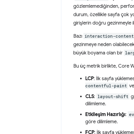
gözlemlemediğinden, performa
durum, özellikle sayfa çok y
girişlerin doğru gezinmeyle il
Bazı
interaction-content
gezinmeye neden olabilecek
büyük boyama olan bir
lar
Bu üç metrik birlikte, Core W
LCP
: İlk sayfa yüklemes
contentful-paint
v
CLS
:
layout-shift
gi
dilimleme.
Etkileşim Hazırlığı
:
e
göre dilimleme.
FCP
: İlk sayfa yükleme