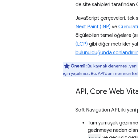
de site sahipleri tarafından 
JavaScript çerçeveleri, tek s
Next Paint (INP)
ve
Cumulati
ölçülebilen temel öğelere (sı
(LCP)
gibi diğer metrikler ya
bulunulduğunda sonlandırılır
Önemli:
Bu kaynak denemesi, yeni A
için yapılmaz. Bu, API'den memnun kal
API
,
Core Web Vitals
Soft Navigation API, iki yeni
Tüm yumuşak gezinme k
gezinmeye neden olan e
name
ve geçişsiz gezin