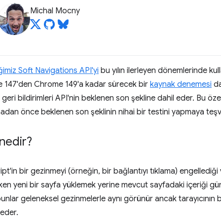
Michal Mocny
miz Soft Navigations API'yi
bu yılın ilerleyen dönemlerinde kul
e 147'den Chrome 149'a kadar sürecek bir
kaynak denemesi
da
ri bildirimleri API'nin beklenen son şekline dahil eder. Bu özell
nmadan önce beklenen son şeklinin nihai bir testini yapmaya teşv
nedir?
t'in bir gezinmeyi (örneğin, bir bağlantıyı tıklama) engelled
 yeni bir sayfa yüklemek yerine mevcut sayfadaki içeriği gü
n bunlar geleneksel gezinmelerle aynı görünür ancak tarayıcının 
 eder.