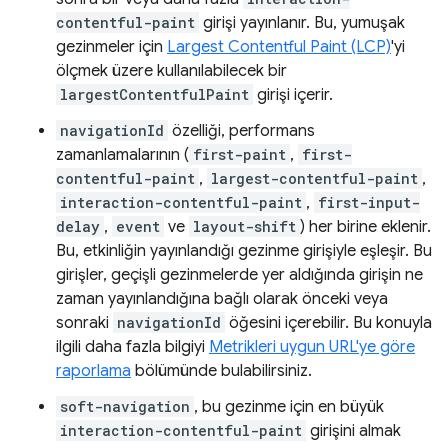
contentful-paint
girişi yayınlanır. Bu, yumuşak
gezinmeler için
Largest Contentful Paint (LCP)
'yi
ölçmek üzere kullanılabilecek bir
largestContentfulPaint
girişi içerir.
navigationId
özelliği, performans
zamanlamalarının (
first-paint
,
first-
contentful-paint
,
largest-contentful-paint
,
interaction-contentful-paint
,
first-input-
delay
,
event
ve
layout-shift
) her birine eklenir.
Bu, etkinliğin yayınlandığı gezinme girişiyle eşleşir. Bu
girişler, geçişli gezinmelerde yer aldığında girişin ne
zaman yayınlandığına bağlı olarak önceki veya
sonraki
navigationId
öğesini içerebilir. Bu konuyla
ilgili daha fazla bilgiyi
Metrikleri uygun URL'ye göre
raporlama
bölümünde bulabilirsiniz.
soft-navigation
, bu gezinme için en büyük
interaction-contentful-paint
girişini almak