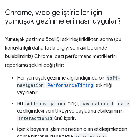
Chrome
,
web geliştiriciler için
yumuşak gezinmeleri nasıl uygular?
Yumuşak gezinme özelliği etkinleştirildikten sonra (bu
konuyla ilgili daha fazla bilgiyi sonraki bölümde
bulabilirsiniz) Chrome, bazı performans metriklerini
raporlama şeklini değiştirir:
Her yumuşak gezinme algılandığında bir
soft-
navigation
PerformanceTiming
etkinliği
yayınlanır.
Bu
soft-navigation
girişi,
navigationId
,
name
özelliğindeki yeni URL'yi ve başlatma etkileşiminin
interactionId
'ünü içerir.
İçerik boyama işlemine neden olan etkileşimlerden
sonra bir veya daha fazla
interaction-