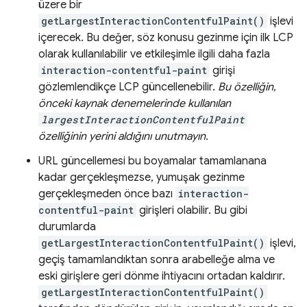
üzere bir
getLargestInteractionContentfulPaint()
işlevi
içerecek. Bu değer, söz konusu gezinme için ilk LCP
olarak kullanılabilir ve etkileşimle ilgili daha fazla
interaction-contentful-paint
girişi
gözlemlendikçe LCP güncellenebilir.
Bu özelliğin,
önceki kaynak denemelerinde kullanılan
largestInteractionContentfulPaint
özelliğinin yerini aldığını unutmayın.
URL güncellemesi bu boyamalar tamamlanana
kadar gerçekleşmezse, yumuşak gezinme
gerçekleşmeden önce bazı
interaction-
contentful-paint
girişleri olabilir. Bu gibi
durumlarda
getLargestInteractionContentfulPaint()
işlevi,
geçiş tamamlandıktan sonra arabelleğe alma ve
eski girişlere geri dönme ihtiyacını ortadan kaldırır.
getLargestInteractionContentfulPaint()