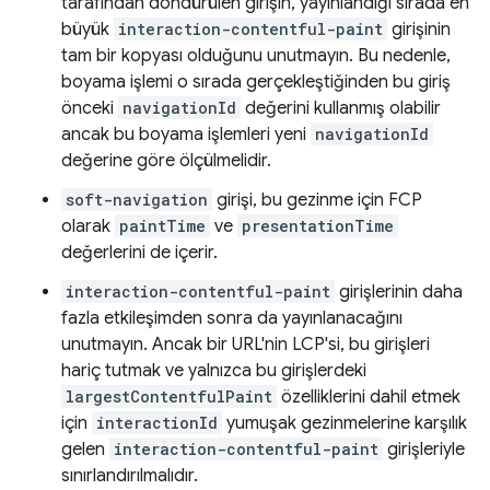
tarafından döndürülen girişin, yayınlandığı sırada en
büyük
interaction-contentful-paint
girişinin
tam bir kopyası olduğunu unutmayın. Bu nedenle,
boyama işlemi o sırada gerçekleştiğinden bu giriş
önceki
navigationId
değerini kullanmış olabilir
ancak bu boyama işlemleri yeni
navigationId
değerine göre ölçülmelidir.
soft-navigation
girişi, bu gezinme için FCP
olarak
paintTime
ve
presentationTime
değerlerini de içerir.
interaction-contentful-paint
girişlerinin daha
fazla etkileşimden sonra da yayınlanacağını
unutmayın. Ancak bir URL'nin LCP'si, bu girişleri
hariç tutmak ve yalnızca bu girişlerdeki
largestContentfulPaint
özelliklerini dahil etmek
için
interactionId
yumuşak gezinmelerine karşılık
gelen
interaction-contentful-paint
girişleriyle
sınırlandırılmalıdır.