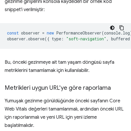
gezinme girişlerini konsola kaydeden bir örnek kod
snippet'i verilmiştir:
const
observer
=
new
PerformanceObserver
(
console
.
log
observer
.
observe
({
type
:
"soft-navigation"
,
buffered
Bu, önceki gezinmeye ait tam yaşam döngüsü sayfa
metriklerini tamamlamak için kullanılabilir.
Metrikleri uygun URL'ye göre raporlama
Yumuşak gezinme görüldüğünde önceki sayfanın Core
Web Vitals değerleri tamamlanmalı, ardından önceki URL
için raporlanmalı ve yeni URL için yeni izleme
başlatılmalıdır.