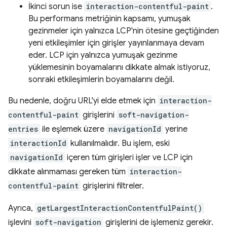
İkinci sorun ise
interaction-contentful-paint
.
Bu performans metriğinin kapsamı, yumuşak
gezinmeler için yalnızca LCP'nin ötesine geçtiğinden
yeni etkileşimler için girişler yayınlanmaya devam
eder. LCP için yalnızca yumuşak gezinme
yüklemesinin boyamalarını dikkate almak istiyoruz,
sonraki etkileşimlerin boyamalarını değil.
Bu nedenle, doğru URL'yi elde etmek için
interaction-
contentful-paint
girişlerini
soft-navigation-
entries
ile eşlemek üzere
navigationId
yerine
interactionId
kullanılmalıdır. Bu işlem, eski
navigationId
içeren tüm girişleri işler ve LCP için
dikkate alınmaması gereken tüm
interaction-
contentful-paint
girişlerini filtreler.
Ayrıca,
getLargestInteractionContentfulPaint()
işlevini
soft-navigation
girişlerini de işlemeniz gerekir.