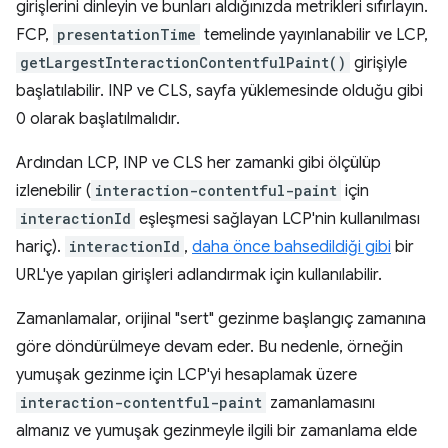
girişlerini dinleyin ve bunları aldığınızda metrikleri sıfırlayın.
FCP,
presentationTime
temelinde yayınlanabilir ve LCP,
getLargestInteractionContentfulPaint()
girişiyle
başlatılabilir. INP ve CLS, sayfa yüklemesinde olduğu gibi
0 olarak başlatılmalıdır.
Ardından LCP, INP ve CLS her zamanki gibi ölçülüp
izlenebilir (
interaction-contentful-paint
için
interactionId
eşleşmesi sağlayan LCP'nin kullanılması
hariç).
interactionId
,
daha önce bahsedildiği gibi
bir
URL'ye yapılan girişleri adlandırmak için kullanılabilir.
Zamanlamalar, orijinal "sert" gezinme başlangıç zamanına
göre döndürülmeye devam eder. Bu nedenle, örneğin
yumuşak gezinme için LCP'yi hesaplamak üzere
interaction-contentful-paint
zamanlamasını
almanız ve yumuşak gezinmeyle ilgili bir zamanlama elde