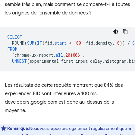
semble très bien, mais comment se compare-t-il à toutes
les origines de l'ensemble de données ?
SELECT
ROUND
(
SUM
(
IF
(
fid
.
start
 < 
100
,
fid
.
density
,
0
))
/
S
FROM
`
chrome
-
ux
-
report
.
all
.
201806
`
,
UNNEST
(
experimental
.
first_input_delay
.
histogram
.
bi
Les résultats de cette requête montrent que 84% des
expériences FID sont inférieures à 100 ms.
developers.google.com est donc au-dessus de la
moyenne.
Remarque
:Nous vous rappelons également régulièrement que la