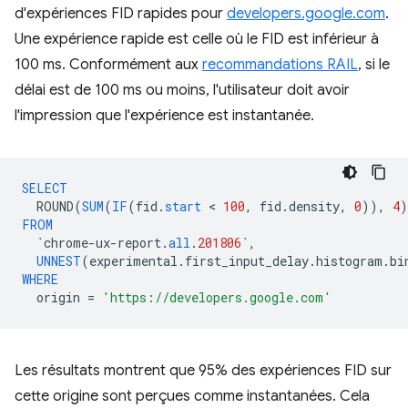
d'expériences FID rapides pour
developers.google.com
.
Une expérience rapide est celle où le FID est inférieur à
100 ms. Conformément aux
recommandations RAIL
, si le
délai est de 100 ms ou moins, l'utilisateur doit avoir
l'impression que l'expérience est instantanée.
SELECT
ROUND
(
SUM
(
IF
(
fid
.
start
 < 
100
,
fid
.
density
,
0
)),
4
)
FROM
`
chrome
-
ux
-
report
.
all
.
201806
`
,
UNNEST
(
experimental
.
first_input_delay
.
histogram
.
bi
WHERE
origin
=
'https://developers.google.com'
Les résultats montrent que 95% des expériences FID sur
cette origine sont perçues comme instantanées. Cela