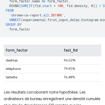
form_factor
.
name
AS
form_factor
,
ROUND
(
SUM
(
IF
(
fid
.
start
 < 
100
,
fid
.
density
,
0
))
/
S
FROM
`
chrome
-
ux
-
report
.
all
.
201806
`
,
UNNEST
(
experimental
.
first_input_delay
.
histogram
.
bi
GROUP
BY
form_factor
form_factor
fast_fid
desktop
96,02%
téléphone
79,90%
tablette
76,48%
Les résultats corroborent notre hypothèse. Les
ordinateurs de bureau enregistrent une densité cumulée