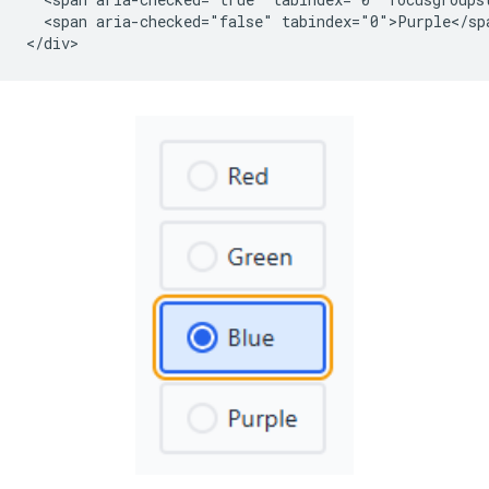
  <span aria-checked="false" tabindex="0">Purple</spa