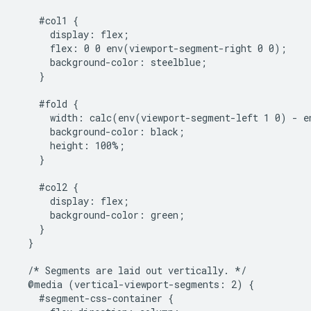
    #col1 {

      display: flex;

      flex: 0 0 env(viewport-segment-right 0 0);

      background-color: steelblue;

    }

    #fold {

      width: calc(env(viewport-segment-left 1 0) - e
      background-color: black;

      height: 100%;

    }

    #col2 {

      display: flex;

      background-color: green;

    }

  }

  /* Segments are laid out vertically. */

  @media (vertical-viewport-segments: 2) {

    #segment-css-container {
