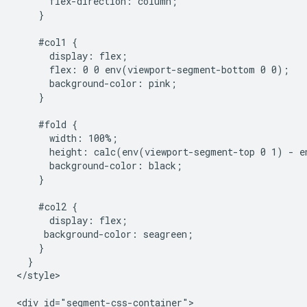
      flex-direction: column;

    }

    #col1 {

      display: flex;

      flex: 0 0 env(viewport-segment-bottom 0 0);

      background-color: pink;

    }

    #fold {

      width: 100%;

      height: calc(env(viewport-segment-top 0 1) - e
      background-color: black;

    }

    #col2 {

      display: flex;

     background-color: seagreen;

    }

  }

</style>

<div id="segment-css-container">
