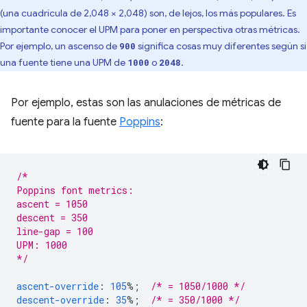
(una cuadrícula de 2,048 × 2,048) son, de lejos, los más populares. Es
importante conocer el UPM para poner en perspectiva otras métricas.
Por ejemplo, un ascenso de
significa cosas muy diferentes según si
900
una fuente tiene una UPM de
o
.
1000
2048
Por ejemplo, estas son las anulaciones de métricas de
fuente para la fuente
Poppins
:
/*
Poppins font metrics:
ascent = 1050
descent = 350
line-gap = 100
UPM: 1000
*/
ascent-override
:
105
%;
/* = 1050/1000 */
descent-override
:
35
%;
/* = 350/1000 */