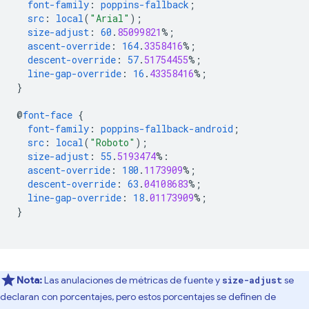
font-family
:
poppins-fallback
;
src
:
local
(
"Arial"
);
size-adjust
:
60
.
85099821
%;
ascent-override
:
164
.
3358416
%;
descent-override
:
57
.
51754455
%;
line-gap-override
:
16
.
43358416
%;
}
@
font-face
{
font-family
:
poppins-fallback-android
;
src
:
local
(
"Roboto"
);
size-adjust
:
55
.
5193474
%:
ascent-override
:
180
.
1173909
%;
descent-override
:
63
.
04108683
%;
line-gap-override
:
18
.
01173909
%;
}
Nota:
Las anulaciones de métricas de fuente y
se
size-adjust
declaran con porcentajes, pero estos porcentajes se definen de