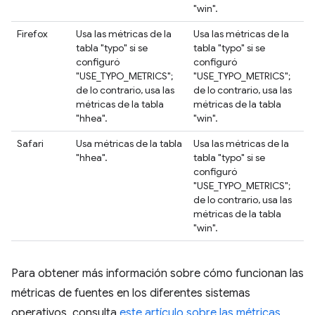
"win".
Firefox
Usa las métricas de la
Usa las métricas de la
tabla "typo" si se
tabla "typo" si se
configuró
configuró
"USE_TYPO_METRICS";
"USE_TYPO_METRICS";
de lo contrario, usa las
de lo contrario, usa las
métricas de la tabla
métricas de la tabla
"hhea".
"win".
Safari
Usa métricas de la tabla
Usa las métricas de la
"hhea".
tabla "typo" si se
configuró
"USE_TYPO_METRICS";
de lo contrario, usa las
métricas de la tabla
"win".
Para obtener más información sobre cómo funcionan las
métricas de fuentes en los diferentes sistemas
operativos, consulta
este artículo sobre las métricas