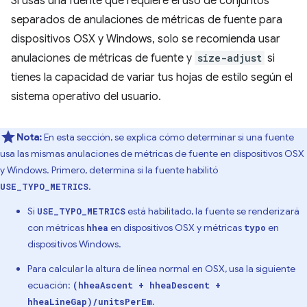
Si usas una fuente que requiere el uso de conjuntos
separados de anulaciones de métricas de fuente para
dispositivos OSX y Windows, solo se recomienda usar
anulaciones de métricas de fuente y
size-adjust
si
tienes la capacidad de variar tus hojas de estilo según el
sistema operativo del usuario.
Nota:
En esta sección, se explica cómo determinar si una fuente
usa las mismas anulaciones de métricas de fuente en dispositivos OSX
y Windows. Primero, determina si la fuente habilitó
.
USE_TYPO_METRICS
Si
está habilitado, la fuente se renderizará
USE_TYPO_METRICS
con métricas
en dispositivos OSX y métricas
en
hhea
typo
dispositivos Windows.
Para calcular la altura de línea normal en OSX, usa la siguiente
ecuación:
(hheaAscent + hheaDescent +
.
hheaLineGap)/unitsPerEm