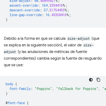
size-adjust
:
60
.
85099821
%;
ascent-override
:
164
.
3358416
%;
descent-override
:
57
.
51754455
%;
line-gap-override
:
16
.
43358416
%;
}
Debido a la forma en que se calcula
size-adjust
(que
se explica en la siguiente sección), el valor de
size-
adjust
(y las anulaciones de métricas de fuente
correspondientes) cambia según la fuente de resguardo
que se use:
body
{
font-family
:
"Poppins"
,
"fallback for Poppins"
,
"
}
@
font-face
{