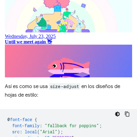
Así es como se usa
size-adjust
en los diseños de
hojas de estilo:
@
font-face
{
font-family
:
"fallback for poppins"
;
src
:
local
(
"Arial"
);