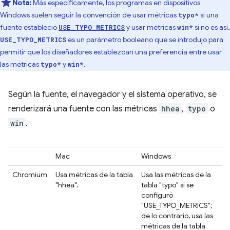
Nota:
Más específicamente, los programas en dispositivos
Windows suelen seguir la convención de usar métricas
si una
typo*
fuente estableció
y usar métricas
si no es así.
USE_TYPO_METRICS
win*
es un parámetro booleano que se introdujo para
USE_TYPO_METRICS
permitir que los diseñadores establezcan una preferencia entre usar
las métricas
y
.
typo*
win*
Según la fuente, el navegador y el sistema operativo, se
renderizará una fuente con las métricas
hhea
,
typo
o
win
.
Mac
Windows
Chromium
Usa métricas de la tabla
Usa las métricas de la
"hhea".
tabla "typo" si se
configuró
"USE_TYPO_METRICS";
de lo contrario, usa las
métricas de la tabla