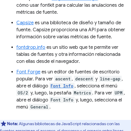
cómo usar fontkit para calcular las anulaciones de
métricas de fuente.
Capsize
es una biblioteca de diseño y tamaño de
fuente. Capsize proporciona una API para obtener
información sobre varias métricas de fuente.
fontdrop.info
es un sitio web que te permite ver
tablas de fuentes y otra información relacionada
con ellas desde el navegador.
Font Forge
es un editor de fuentes de escritorio
popular. Para ver
ascent
,
descent
y
line-gap
,
abre el diálogo
Font Info
, selecciona el menú
OS/2
y, luego, la pestaña
Metrics
. Para ver
UPM
,
abre el diálogo
Font Info
y, luego, selecciona el
menú
General
.
Nota:
Algunas bibliotecas de JavaScript relacionadas con las
fuentes aproximan el ascenso, el descenso y el espacio entre líneas