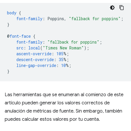
body
{
font-family
:
Poppins
,
"fallback for poppins"
;
}
@
font-face
{
font-family
:
"fallback for poppins"
;
src
:
local
(
"Times New Roman"
);
ascent-override
:
105
%;
descent-override
:
35
%;
line-gap-override
:
10
%;
}
Las herramientas que se enumeran al comienzo de este
artículo pueden generar los valores correctos de
anulación de métricas de fuente. Sin embargo, también
puedes calcular estos valores por tu cuenta.