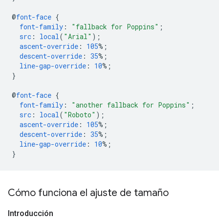
@
font-face
{
font-family
:
"fallback for Poppins"
;
src
:
local
(
"Arial"
);
ascent-override
:
105
%;
descent-override
:
35
%;
line-gap-override
:
10
%;
}
@
font-face
{
font-family
:
"another fallback for Poppins"
;
src
:
local
(
"Roboto"
);
ascent-override
:
105
%;
descent-override
:
35
%;
line-gap-override
:
10
%;
}
Cómo funciona el ajuste de tamaño
Introducción