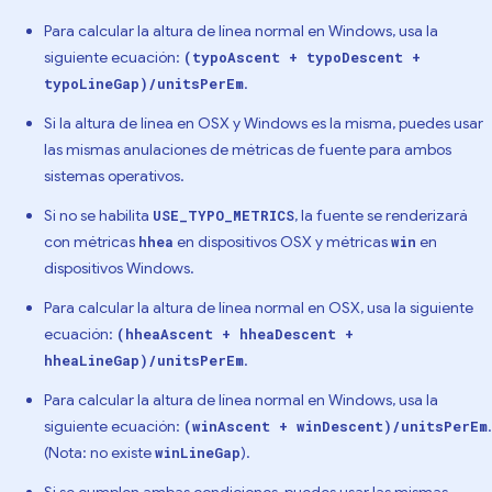
Para calcular la altura de línea normal en Windows, usa la
siguiente ecuación:
(typoAscent + typoDescent +
.
typoLineGap)/unitsPerEm
Si la altura de línea en OSX y Windows es la misma, puedes usar
las mismas anulaciones de métricas de fuente para ambos
sistemas operativos.
Si no se habilita
, la fuente se renderizará
USE_TYPO_METRICS
con métricas
en dispositivos OSX y métricas
en
hhea
win
dispositivos Windows.
Para calcular la altura de línea normal en OSX, usa la siguiente
ecuación:
(hheaAscent + hheaDescent +
.
hheaLineGap)/unitsPerEm
Para calcular la altura de línea normal en Windows, usa la
siguiente ecuación:
.
(winAscent + winDescent)/unitsPerEm
(Nota: no existe
).
winLineGap
Si se cumplen ambas condiciones, puedes usar las mismas