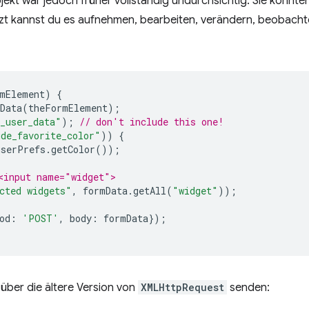
kt war jedoch früher vollständig undurchsichtig. Sie konnte
tzt kannst du es aufnehmen, bearbeiten, verändern, beobachte
mElement
)
{
Data
(
theFormElement
);
_user_data"
);
// don't include this one!
ude_favorite_color"
))
{
userPrefs
.
getColor
());
<input name="widget">
cted widgets"
,
formData
.
getAll
(
"widget"
));
od
:
'POST'
,
body
:
formData
});
über die ältere Version von
XMLHttpRequest
senden: