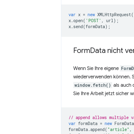
var
x
=
new
XMLHttpRequest
(
x
.
open
(
'POST'
,
url
);
x
.
send
(
formData
);
Form
Data nicht v
Wenn Sie Ihre eigene
Form
wiederverwenden können. Sie
window.fetch()
als auch
Sie Ihre Arbeit jetzt sicher
// append allows multiple v
var
formData
=
new
FormData
formData
.
append
(
"article"
,