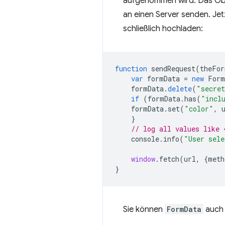
aufgenommen wird. Das Obje
an einen Server senden. Je
schließlich hochladen:
function
sendRequest
(
theFor
var
formData
=
new
Form
formData
.
delete
(
"secret
if
(
formData
.
has
(
"incl
formData
.
set
(
"color"
,
}
// log all values like 
console
.
info
(
"User sele
window
.
fetch
(
url
,
{
meth
}
Sie können
FormData
auch 