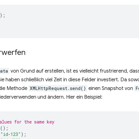
);
erwerfen
Data
von Grund auf erstellen, ist es vielleicht frustrierend, dass
 haben schließlich viel Zeit in diese Felder investiert. Da so
 die Methode
XMLHttpRequest.send()
einen Snapshot von
F
 wiederverwenden und ändern. Hier ein Beispiel:
alues for the same key
();
"id-123"
);