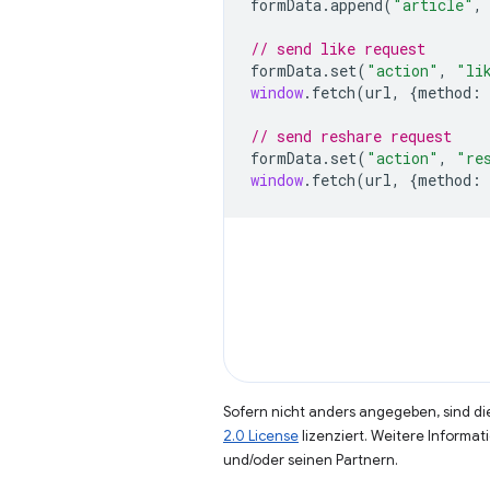
formData
.
append
(
"article"
,
// send like request
formData
.
set
(
"action"
,
"li
window
.
fetch
(
url
,
{
method
:
// send reshare request
formData
.
set
(
"action"
,
"re
window
.
fetch
(
url
,
{
method
:
Sofern nicht anders angegeben, sind die
2.0 License
lizenziert. Weitere Informat
und/oder seinen Partnern.