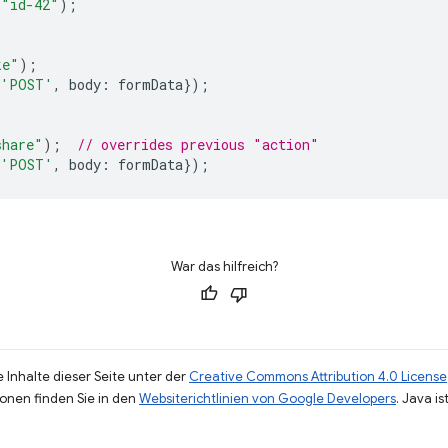
"id-42"
);
ke"
);
'POST'
,
body
:
formData
});
share"
);
// overrides previous "action"
'POST'
,
body
:
formData
});
War das hilfreich?
 Inhalte dieser Seite unter der
Creative Commons Attribution 4.0 License
ionen finden Sie in den
Websiterichtlinien von Google Developers
. Java i