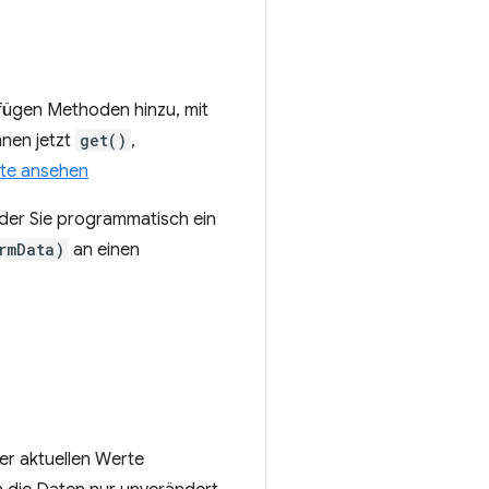
 fügen Methoden hinzu, mit
nnen jetzt
get()
,
ste ansehen
 der Sie programmatisch ein
rmData)
an einen
er aktuellen Werte