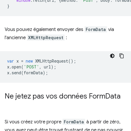
window
.
fetch
(
url
,
{
method
:
'POST'
,
body
:
formDa
}
Vous pouvez également envoyer des
FormData
via
l'ancienne
XMLHttpRequest
:
var
x
=
new
XMLHttpRequest
();
x
.
open
(
'POST'
,
url
);
x
.
send
(
formData
);
Ne jetez pas vos données Form
Data
Si vous créez votre propre
FormData
à partir de zéro,
vous avez peut-être trouvé frustrant de ne pas pouvoir