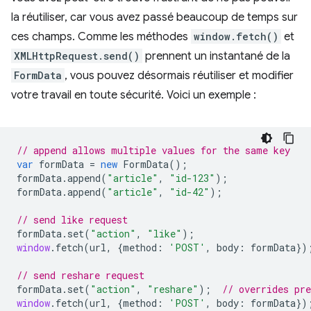
la réutiliser, car vous avez passé beaucoup de temps sur
ces champs. Comme les méthodes
window.fetch()
et
XMLHttpRequest.send()
prennent un instantané de la
FormData
, vous pouvez désormais réutiliser et modifier
votre travail en toute sécurité. Voici un exemple :
// append allows multiple values for the same key
var
formData
=
new
FormData
();
formData
.
append
(
"article"
,
"id-123"
);
formData
.
append
(
"article"
,
"id-42"
);
// send like request
formData
.
set
(
"action"
,
"like"
);
window
.
fetch
(
url
,
{
method
:
'POST'
,
body
:
formData
})
// send reshare request
formData
.
set
(
"action"
,
"reshare"
);
// overrides pr
window
.
fetch
(
url
,
{
method
:
'POST'
,
body
:
formData
})