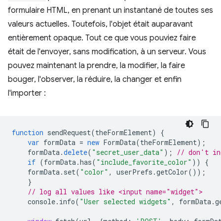
formulaire HTML, en prenant un instantané de toutes ses
valeurs actuelles. Toutefois, l'objet était auparavant
entièrement opaque. Tout ce que vous pouviez faire
était de l'envoyer, sans modification, à un serveur. Vous
pouvez maintenant la prendre, la modifier, la faire
bouger, l'observer, la réduire, la changer et enfin
l'importer :
function
sendRequest
(
theFormElement
)
{
var
formData
=
new
FormData
(
theFormElement
);
formData
.
delete
(
"secret_user_data"
);
// don't in
if
(
formData
.
has
(
"include_favorite_color"
))
{
formData
.
set
(
"color"
,
userPrefs
.
getColor
());
}
// log all values like <input name="widget">
console
.
info
(
"User selected widgets"
,
formData
.
g