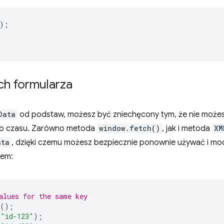
);
ch formularza
Data
od podstaw, możesz być zniechęcony tym, że nie możes
oro czasu. Zarówno metoda
window.fetch()
, jak i metoda
XM
ata
, dzięki czemu możesz bezpiecznie ponownie używać i mod
dem:
alues for the same key
();
"id-123"
);