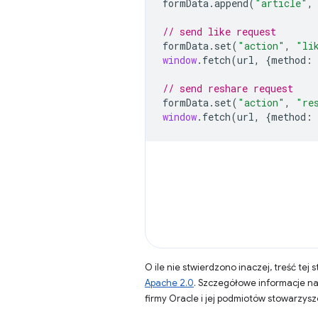
formData
.
append
(
"article"
,
// send like request
formData
.
set
(
"action"
,
"li
window
.
fetch
(
url
,
{
method
:
// send reshare request
formData
.
set
(
"action"
,
"re
window
.
fetch
(
url
,
{
method
:
O ile nie stwierdzono inaczej, treść tej 
Apache 2.0
. Szczegółowe informacje n
firmy Oracle i jej podmiotów stowarzys