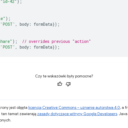
"id-42"
);
ke"
);
'POST'
,
body
:
formData
});
share"
);
// overrides previous "action"
'POST'
,
body
:
formData
});
Czy te wskazówki były pomocne?
strony jest objęta
licencją Creative Commons – uznanie autorstwa 4.0
, a 
a ten temat zawierają
zasady dotyczące witryny Google Developers
. Jav
zonych.