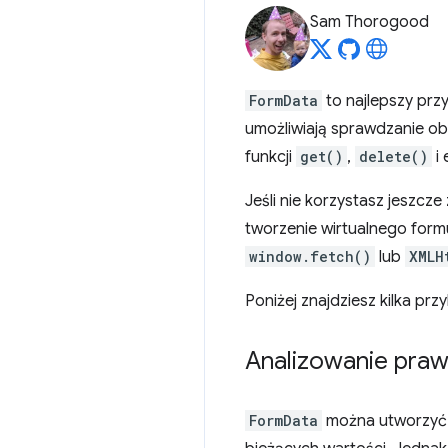
Sam Thorogood
FormData
to najlepszy prz
umożliwiają sprawdzanie o
funkcji
get()
,
delete()
i 
Jeśli nie korzystasz jeszcze
tworzenie wirtualnego form
window.fetch()
lub
XMLH
Poniżej znajdziesz kilka prz
Analizowanie pra
FormData
można utworzyć 