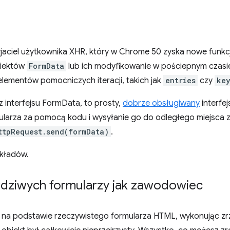
yjaciel użytkownika XHR, który w Chrome 50 zyska nowe funk
biektów
FormData
lub ich modyfikowanie w pościepnym czasi
elementów pomocniczych iteracji, takich jak
entries
czy
ke
 z interfejsu FormData, to prosty,
dobrze obsługiwany
interfej
ularza za pomocą kodu i wysyłanie go do odległego miejsca 
ttpRequest.send(formData)
.
ykładów.
wdziwych formularzy jak zawodowiec
na podstawie rzeczywistego formularza HTML, wykonując zrz