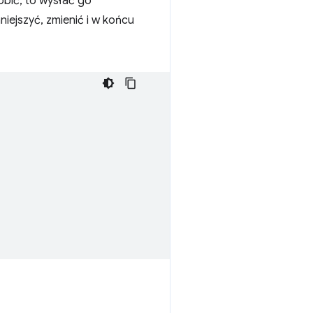
obić, to wysłać go
iejszyć, zmienić i w końcu