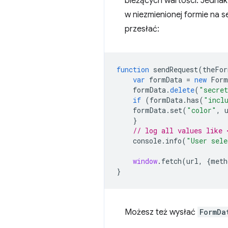
bieżących wartości. Jednak 
w niezmienionej formie na 
przesłać:
function
sendRequest
(
theFor
var
formData
=
new
Form
formData
.
delete
(
"secret
if
(
formData
.
has
(
"incl
formData
.
set
(
"color"
,
}
// log all values like 
console
.
info
(
"User sele
window
.
fetch
(
url
,
{
meth
}
Możesz też wysłać
FormDa