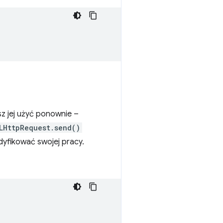
z jej użyć ponownie –
LHttpRequest.send()
yfikować swojej pracy.