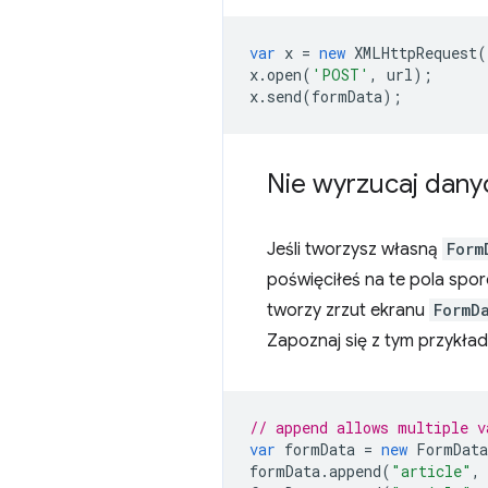
var
x
=
new
XMLHttpRequest
(
x
.
open
(
'POST'
,
url
);
x
.
send
(
formData
);
Nie wyrzucaj dany
Jeśli tworzysz własną
Form
poświęciłeś na te pola sp
tworzy zrzut ekranu
FormD
Zapoznaj się z tym przykła
// append allows multiple v
var
formData
=
new
FormData
formData
.
append
(
"article"
,