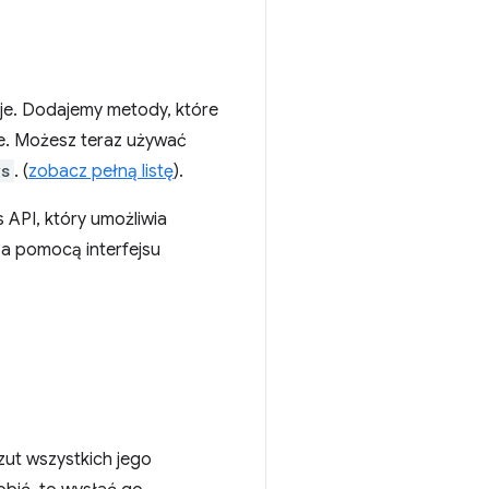
cje. Dodajemy metody, które
e. Możesz teraz używać
ys
. (
zobacz pełną listę
).
s API, który umożliwia
za pomocą interfejsu
ut wszystkich jego