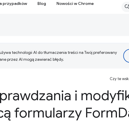
ia przypadków
Blog
Nowości w Chrome
żywa technologii AI do tłumaczenia treści na Twój preferowany
ne przez AI mogą zawierać błędy.
Czy te ws
prawdzania i modyfi
ą formularzy Form
D