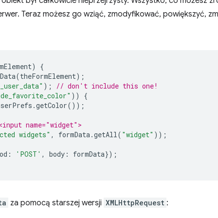
obiekt był całkowicie nieprzejrzysty. Wszystko, co możesz zr
serwer. Teraz możesz go wziąć, zmodyfikować, powiększyć, zmn
mElement
)
{
Data
(
theFormElement
);
_user_data"
);
// don't include this one!
ude_favorite_color"
))
{
userPrefs
.
getColor
());
<input name="widget">
cted widgets"
,
formData
.
getAll
(
"widget"
));
od
:
'POST'
,
body
:
formData
});
ta
za pomocą starszej wersji
XMLHttpRequest
: