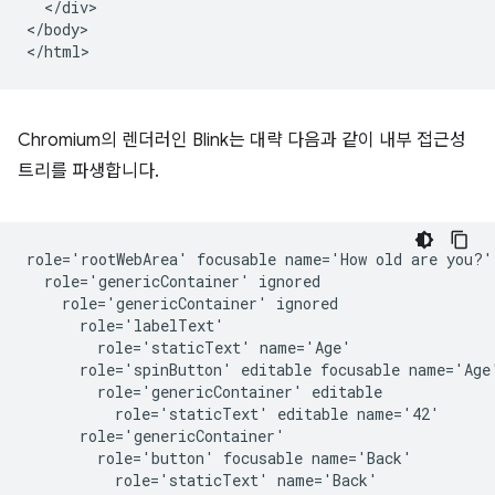
  </div>

</body>

Chromium의 렌더러인 Blink는 대략 다음과 같이 내부 접근성
트리를 파생합니다.
role='rootWebArea' focusable name='How old are you?'

  role='genericContainer' ignored

    role='genericContainer' ignored

      role='labelText'

        role='staticText' name='Age'

      role='spinButton' editable focusable name='Age'
        role='genericContainer' editable

          role='staticText' editable name='42'

      role='genericContainer'

        role='button' focusable name='Back'

          role='staticText' name='Back'
