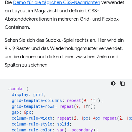
Die
Demo für die täglichen CSS-Nachrichten
verwendet
ein Layout im Magazinstil und definiert CSS-
Abstanddekorationen in mehreren Grid- und Flexbox-
Containern.
Sehen Sie sich das Sudoku-Spiel rechts an. Hier wird ein
9 × 9 Raster und das Wiederholungsmuster verwendet,
um die dünnen und dicken Linien zwischen Zeilen und
Spalten zu zeichnen:
.
sudoku
{
display
:
grid
;
grid-template-columns
:
repeat
(
9
,
1
fr
);
grid-template-rows
:
repeat
(
9
,
1
fr
);
gap
:
6
px
;
column-rule-width
:
repeat
(
2
,
1
px
)
4
px
repeat
(
2
,
1
p
column-rule-style
:
solid
;
column-rule-color
:
var
(
--secondary
);