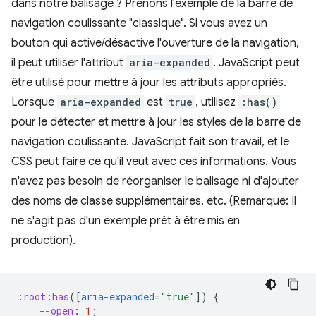
dans notre balisage ? Prenons l'exemple de la barre de
navigation coulissante "classique". Si vous avez un
bouton qui active/désactive l'ouverture de la navigation,
il peut utiliser l'attribut
aria-expanded
. JavaScript peut
être utilisé pour mettre à jour les attributs appropriés.
Lorsque
aria-expanded
est
true
, utilisez
:has()
pour le détecter et mettre à jour les styles de la barre de
navigation coulissante. JavaScript fait son travail, et le
CSS peut faire ce qu'il veut avec ces informations. Vous
n'avez pas besoin de réorganiser le balisage ni d'ajouter
des noms de classe supplémentaires, etc. (Remarque: Il
ne s'agit pas d'un exemple prêt à être mis en
production).
:
root
:
has
([
aria-expanded
=
"true"
])
{
--open
:
1
;