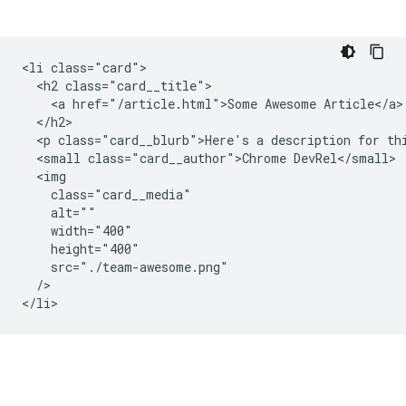
<li class="card">

  <h2 class="card__title">

    <a href="/article.html">Some Awesome Article</a>

  </h2>

  <p class="card__blurb">Here's a description for thi
  <small class="card__author">Chrome DevRel</small>

  <img

    class="card__media"

    alt=""

    width="400"

    height="400"

    src="./team-awesome.png"

  />
