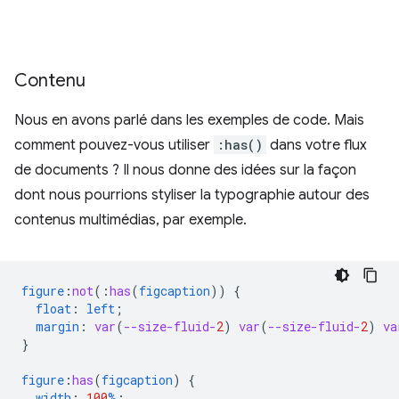
Contenu
Nous en avons parlé dans les exemples de code. Mais
comment pouvez-vous utiliser
:has()
dans votre flux
de documents ? Il nous donne des idées sur la façon
dont nous pourrions styliser la typographie autour des
contenus multimédias, par exemple.
figure
:
not
(
:
has
(
figcaption
))
{
float
:
left
;
margin
:
var
(
--size-fluid-
2
)
var
(
--size-fluid-
2
)
va
}
figure
:
has
(
figcaption
)
{
width
:
100
%
;