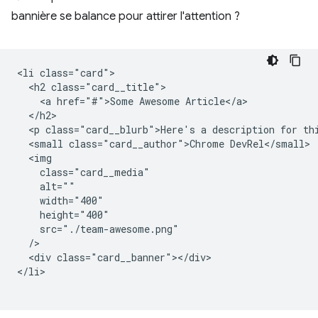
bannière se balance pour attirer l'attention ?
<li class="card">

  <h2 class="card__title">

    <a href="#">Some Awesome Article</a>

  </h2>

  <p class="card__blurb">Here's a description for thi
  <small class="card__author">Chrome DevRel</small>

  <img

    class="card__media"

    alt=""

    width="400"

    height="400"

    src="./team-awesome.png"

  />

  <div class="card__banner"></div>

</li>
