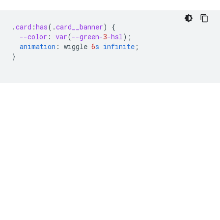
.
card
:
has
(
.
card__banner
)
{
--color
:
var
(
--green-
3
-hsl
);
animation
:
wiggle
6
s
infinite
;
}