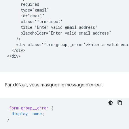
      required

      type="email"

      id="email"

      class="form-input"

      title="Enter valid email address"

      placeholder="Enter valid email address"

    />   

    <div class="form-group__error">Enter a valid emai
  </div>

</div>

Par défaut, vous masquez le message d'erreur.
.
form-group__error
{
display
:
none
;
}