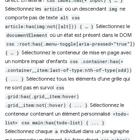
direct. En latéral !
css label:has(+ input) { … }
Sélectionnez les
article
où un descendant
img
ne
comporte pas de texte
alt
css
article:has(img:not([alt])) { … }
Sélectionnez le
documentElement
où un état est présent dans le DOM
css :root:has(.menu-toggle[aria-pressed=”true”])
{ … }
Sélectionnez le conteneur de mise en page avec
un nombre impair d'enfants
css .container:has(>
.container__item:last-of-type:nth-of-type(odd))
{ ... }
Sélectionnez tous les éléments d'une grille qui
ne sont pas en survol
css
.grid:has(.grid__item:hover)
.grid__item:not(:hover) { ... }
Sélectionnez le
conteneur contenant un élément personnalisé
<todo-
list>
css main:has(todo-list) { ... }
Sélectionnez chaque
a
individuel dans un paragraphe