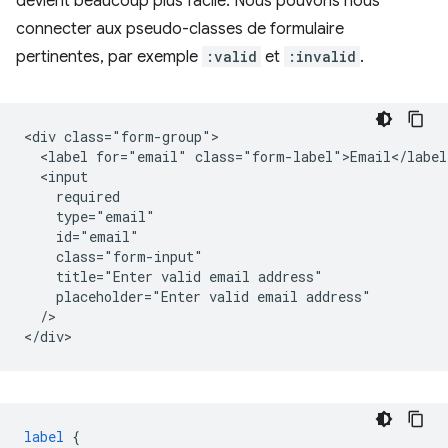
devient beaucoup plus facile. Nous pouvons nous
connecter aux pseudo-classes de formulaire
pertinentes, par exemple
:valid
et
:invalid
.
<div class="form-group">

  <label for="email" class="form-label">Email</label>
  <input

    required

    type="email"

    id="email"

    class="form-input"

    title="Enter valid email address"

    placeholder="Enter valid email address"

  />   

label
{