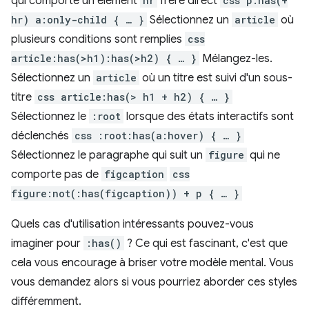
qui comporte un élément
hr
frère direct
css p:has(+
hr) a:only-child { … }
Sélectionnez un
article
où
plusieurs conditions sont remplies
css
article:has(>h1):has(>h2) { … }
Mélangez-les.
Sélectionnez un
article
où un titre est suivi d'un sous-
titre
css article:has(> h1 + h2) { … }
Sélectionnez le
:root
lorsque des états interactifs sont
déclenchés
css :root:has(a:hover) { … }
Sélectionnez le paragraphe qui suit un
figure
qui ne
comporte pas de
figcaption
css
figure:not(:has(figcaption)) + p { … }
Quels cas d'utilisation intéressants pouvez-vous
imaginer pour
:has()
? Ce qui est fascinant, c'est que
cela vous encourage à briser votre modèle mental. Vous
vous demandez alors si vous pourriez aborder ces styles
différemment.