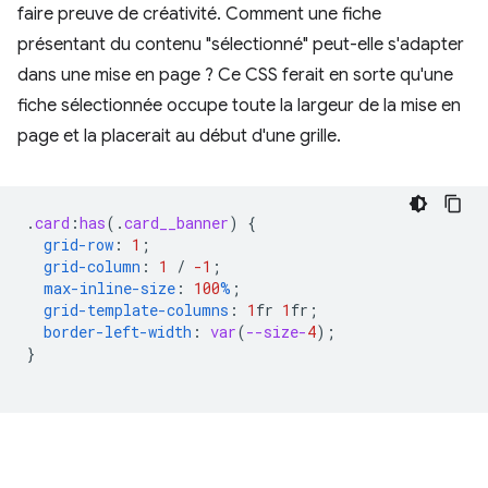
faire preuve de créativité. Comment une fiche
présentant du contenu "sélectionné" peut-elle s'adapter
dans une mise en page ? Ce CSS ferait en sorte qu'une
fiche sélectionnée occupe toute la largeur de la mise en
page et la placerait au début d'une grille.
.
card
:
has
(
.
card__banner
)
{
grid-row
:
1
;
grid-column
:
1
/
-1
;
max-inline-size
:
100
%
;
grid-template-columns
:
1
fr
1
fr
;
border-left-width
:
var
(
--size-
4
);
}