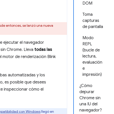
DOM
Toma
capturas
esde entonces, se lanzó una nueva
de pantalla
Modo
e ejecutar el navegador
REPL
 sin Chrome. Lleva
todas las
(bucle de
lectura,
 motor de renderización Blink
evaluación
e
impresión)
ebas automatizadas y los
plo, es posible que desees
¿Cómo
te inspeccionar cómo el
depurar
Chrome sin
una IU del
navegador?
patibilidad con Windows
llegó en