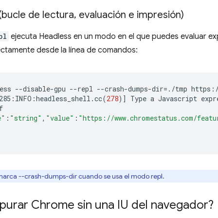
bucle de lectura
,
evaluación e impresión)
pl
ejecuta Headless en un modo en el que puedes evaluar exp
ectamente desde la línea de comandos:
ess
--disable-gpu
--repl
--crash-dumps-dir
=
./tmp
285:INFO:headless_shell.cc
(
278
)]
Type
a
Javascript
expr
e"
:
"string"
,
"value"
:
"https://www.chromestatus.com/featu
marca --crash-dumps-dir cuando se usa el modo repl.
urar Chrome sin una IU del navegador?