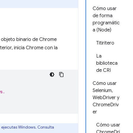
Cómo usar
de forma
programátic
a (Node)
el objeto binario de Chrome
Titiritero
erior, inicia Chrome con la
La
biblioteca
de CRI
Cómo usar
Selenium,
ws.
WebDriver y
ChromeDriv
er
Cómo usar
i ejecutas Windows. Consulta
ChromeDri