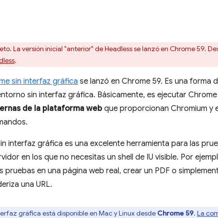
to. La versión inicial "anterior" de Headless se lanzó en Chrome 59. D
dless
.
me sin interfaz gráfica
se lanzó en Chrome 59. Es una forma d
torno sin interfaz gráfica. Básicamente, es ejecutar Chrome
ernas de la plataforma web
que proporcionan Chromium y el
omandos.
n interfaz gráfica es una excelente herramienta para las pru
vidor en los que no necesitas un shell de IU visible. Por ejem
as pruebas en una página web real, crear un PDF o simplemen
eriza una URL.
terfaz gráfica está disponible en Mac y Linux desde
Chrome 59
.
La com