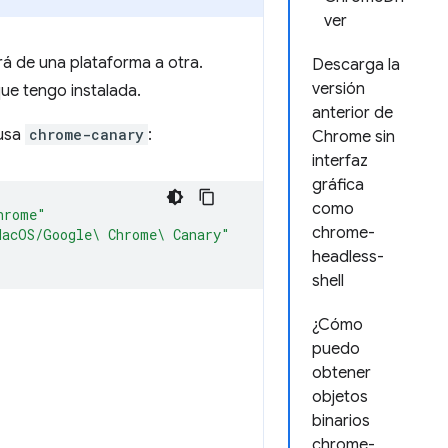
ver
rá de una plataforma a otra.
Descarga la
versión
ue tengo instalada.
anterior de
 usa
chrome-canary
:
Chrome sin
interfaz
gráfica
como
hrome"
chrome-
MacOS/Google\ Chrome\ Canary"
headless-
shell
¿Cómo
puedo
obtener
objetos
binarios
chrome-