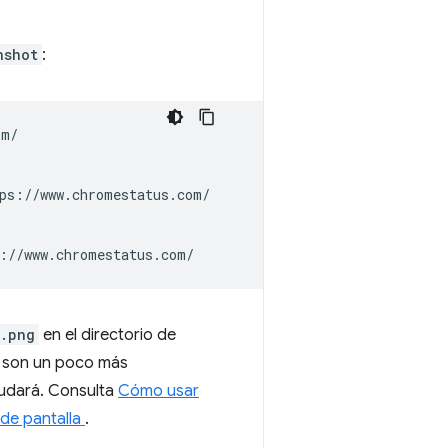
nshot
:
m/

ps://www.chromestatus.com/

t.png
en el directorio de
as son un poco más
yudará. Consulta
Cómo usar
 de pantalla
.