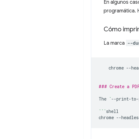
En algunos cas
programática. 
Cómo impri
La marca
--du
chrome
--hea
### Create a PD
The
`
--print-to-
```
shell

chrome
--headles