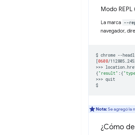
Modo REPL (
La marca
--re
navegador, dir
$
chrome
--headl
[
0608
/112805.245
>>>
{
"result"
:
{
"typ
>>>
quit

Nota:
Se agregó la 
¿Cómo dep