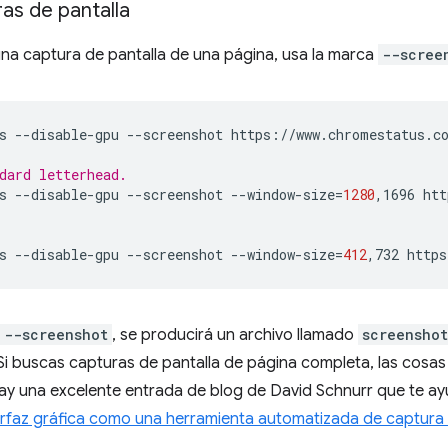
as de pantalla
na captura de pantalla de una página, usa la marca
--scree
s
--disable-gpu
--screenshot
https://www.chromestatus.co
dard letterhead.
s
--disable-gpu
--screenshot
--window-size
=
1280
,1696
htt
s
--disable-gpu
--screenshot
--window-size
=
412
,732
--screenshot
, se producirá un archivo llamado
screensho
 Si buscas capturas de pantalla de página completa, las cos
ay una excelente entrada de blog de David Schnurr que te a
erfaz gráfica como una herramienta automatizada de captura