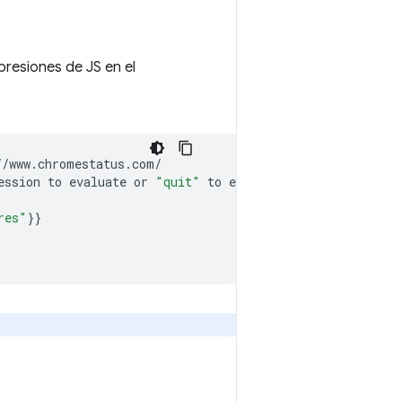
resiones de JS en el
ession
to
evaluate
or
"quit"
to
exit.

res"
}}