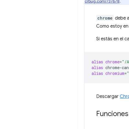
crbug.com/737678
.
chrome
debe ap
Como estoy en 
Si estás en el 
alias
chrome
=
"/A
alias
chrome-can
alias
chromium
=
Descargar
Chr
Funciones