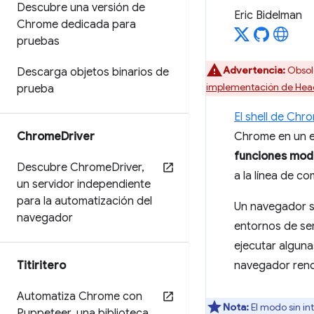
Descubre una versión de
Eric Bidelman
Chrome dedicada para
pruebas
Advertencia:
Obsole
Descarga objetos binarios de
implementación de Hea
prueba
El shell de Chro
Chrome
Driver
Chrome en un en
funciones mod
Descubre Chrome
Driver
,
a la línea de c
un servidor independiente
para la automatización del
Un navegador si
navegador
entornos de ser
ejecutar algun
Titiritero
navegador rend
Automatiza Chrome con
Nota:
El modo sin in
Puppeteer
,
una biblioteca