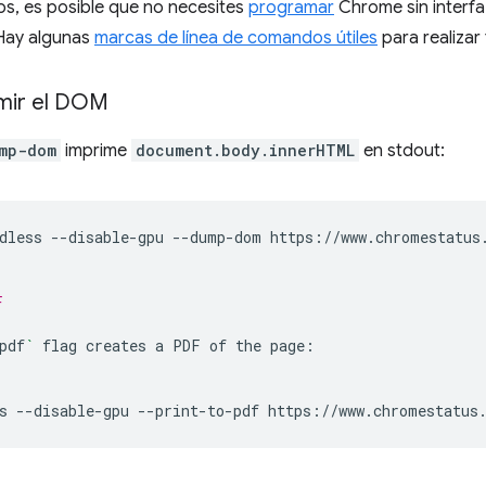
os, es posible que no necesites
programar
Chrome sin interfa
Hay algunas
marcas de línea de comandos útiles
para realizar
mir el DOM
mp-dom
imprime
document.body.innerHTML
en stdout:
dless
--disable-gpu
--dump-dom
https://www.chromestatus.
F
pdf
`
flag
creates
a
PDF
of
the
page:

s
--disable-gpu
--print-to-pdf