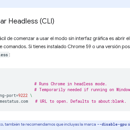
ar Headless (CLI)
cil de comenzar a usar el modo sin interfaz gráfica es abrir 
de comandos. Si tienes instalado Chrome 59 o una versión post
less
:
# Runs Chrome in headless mode.
# Temporarily needed if running on Windo
ng-port
=
9222
\
mestatus.com
# URL to open. Defaults to about:blank.
o, también te recomendamos que incluyas la marca
s
--disable-gpu