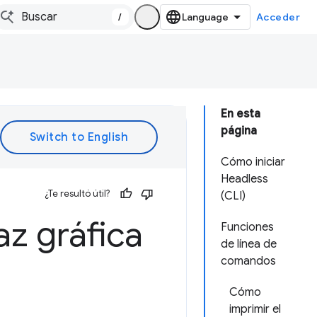
/
Acceder
En esta
página
Cómo iniciar
Headless
¿Te resultó útil?
(CLI)
az gráfica
Funciones
de línea de
comandos
Cómo
imprimir el