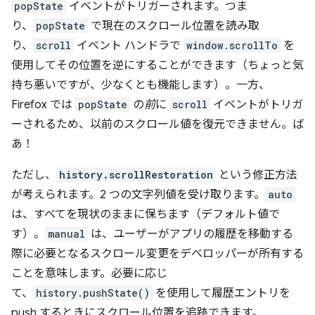
popState
イベントがトリガーされます。つま
り、
popState
で現在のスクロール位置を読み取
り、
scroll
イベント ハンドラで
window.scrollTo
を
使用してその位置を逆にすることができます（ちょっと気
持ち悪いですが、少なくとも機能します）。一方、
Firefox では
popState
の
前
に
scroll
イベントがトリガ
ーされるため、以前のスクロール値を復元できません。ば
あ！
ただし、
history.scrollRestoration
という修正方法
が考えられます。2 つの文字列値を受け取ります。
auto
は、すべてを現状のままに保ちます（デフォルト値で
す）。
manual
は、ユーザーがアプリの履歴を移動する
際に必要となるスクロール変更をデベロッパーが所有する
ことを意味します。必要に応じ
て、
history.pushState()
を使用して履歴エントリを
push するときにスクロール位置を追跡できます。