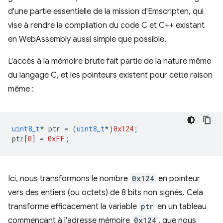
d'une partie essentielle de la mission d'Emscripten, qui
vise à rendre la compilation du code C et C++ existant
en WebAssembly aussi simple que possible.
L'accès à la mémoire brute fait partie de la nature même
du langage C, et les pointeurs existent pour cette raison
même :
uint8_t
*
ptr
=
(
uint8_t
*
)
0x124
;
ptr
[
0
]
=
0xFF
;
Ici, nous transformons le nombre
0x124
en pointeur
vers des entiers (ou octets) de 8 bits non signés. Cela
transforme efficacement la variable
ptr
en un tableau
commençant à l'adresse mémoire
0x124
, que nous