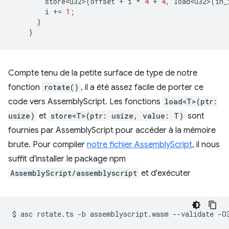
store<u32>
(
offset
+
i
*
4
+
4
,
load<u32>
(
in_
i
+=
1
;
}
}
Compte tenu de la petite surface de type de notre
fonction
rotate()
, il a été assez facile de porter ce
code vers AssemblyScript. Les fonctions
load<T>(ptr:
usize)
et
store<T>(ptr: usize, value: T)
sont
fournies par AssemblyScript pour accéder à la mémoire
brute. Pour compiler
notre fichier AssemblyScript
, il nous
suffit d'installer le package npm
AssemblyScript/assemblyscript
et d'exécuter
$
asc
rotate.ts
-b
assemblyscript.wasm
--validate