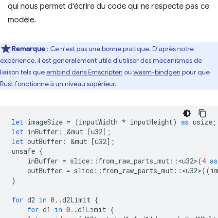
qui nous permet d'écrire du code qui ne respecte pas ce
modèle.
Remarque
: Ce n'est pas une bonne pratique. D'après notre
expérience, il est généralement utile d'utiliser des mécanismes de
liaison tels que
embind dans Emscripten
ou
wasm-bindgen
pour que
Rust fonctionne à un niveau supérieur.
let
imageSize
=
(
inputWidth
*
inputHeight
)
as
usize
;
let
inBuffer
:
&
mut
[
u32
];
let
outBuffer
:
&
mut
[
u32
];
unsafe
{
inBuffer
=
slice
::
from_raw_parts_mut
::
<
u32
>
(
4
as
outBuffer
=
slice
::
from_raw_parts_mut
::
<
u32
>
((
i
}
for
d2
in
0.
.
d2Limit
{
for
d1
in
0.
.
d1Limit
{