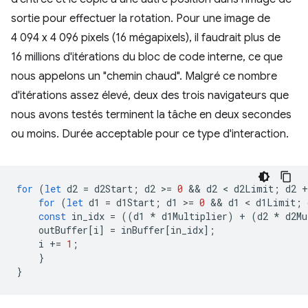
sortie pour effectuer la rotation. Pour une image de
4 094 x 4 096 pixels (16 mégapixels), il faudrait plus de
16 millions d'itérations du bloc de code interne, ce que
nous appelons un "chemin chaud". Malgré ce nombre
d'itérations assez élevé, deux des trois navigateurs que
nous avons testés terminent la tâche en deux secondes
ou moins. Durée acceptable pour ce type d'interaction.
for
(
let
d2
=
d2Start
;
d2
>
=
0
 && 
d2
 < 
d2Limit
;
d2
+
for
(
let
d1
=
d1Start
;
d1
>
=
0
 && 
d1
 < 
d1Limit
;
const
in_idx
=
((
d1
*
d1Multiplier
)
+
(
d2
*
d2Mu
outBuffer
[
i
]
=
inBuffer
[
in_idx
];
i
+=
1
;
}
}