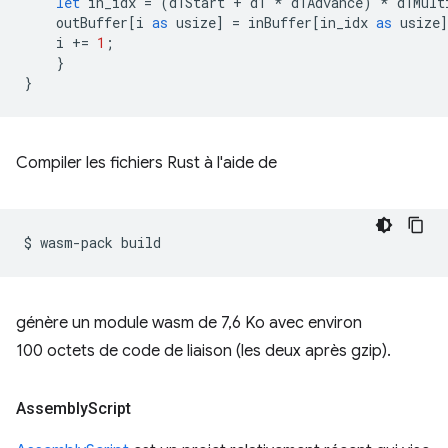
let
in_idx
=
(
d1Start
+
d1
*
d1Advance
)
*
d1Mult
outBuffer
[
i
as
usize
]
=
inBuffer
[
in_idx
as
usize
i
+=
1
;
}
}
Compiler les fichiers Rust à l'aide de
$
wasm-pack
génère un module wasm de 7,6 Ko avec environ
100 octets de code de liaison (les deux après gzip).
Assembly
Script