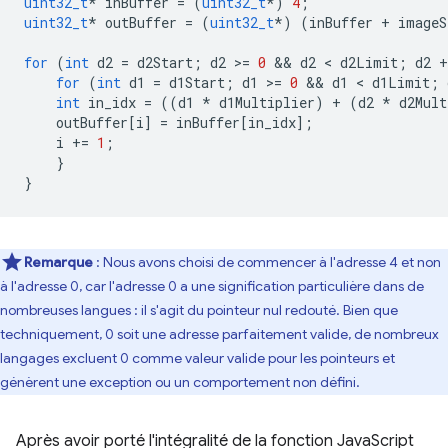
uint32_t
*
inBuffer
=
(
uint32_t
*
)
4
;
uint32_t
*
outBuffer
=
(
uint32_t
*
)
(
inBuffer
+
imageS
for
(
int
d2
=
d2Start
;
d2
>
=
0
 && 
d2
 < 
d2Limit
;
d2
+
for
(
int
d1
=
d1Start
;
d1
>
=
0
 && 
d1
 < 
d1Limit
;
int
in_idx
=
((
d1
*
d1Multiplier
)
+
(
d2
*
d2Mult
outBuffer
[
i
]
=
inBuffer
[
in_idx
];
i
+=
1
;
}
}
Remarque
: Nous avons choisi de commencer à l'adresse 4 et non
à l'adresse 0, car l'adresse 0 a une signification particulière dans de
nombreuses langues : il s'agit du pointeur nul redouté. Bien que
techniquement, 0 soit une adresse parfaitement valide, de nombreux
langages excluent 0 comme valeur valide pour les pointeurs et
génèrent une exception ou un comportement non défini.
Après avoir porté l'intégralité de la fonction JavaScript