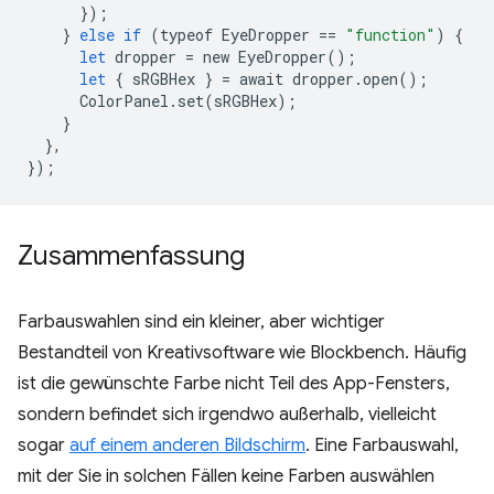
});
}
else
if
(
typeof
EyeDropper
==
"function"
)
{
let
dropper
=
new
EyeDropper
();
let
{
sRGBHex
}
=
await
dropper
.
open
();
ColorPanel
.
set
(
sRGBHex
);
}
},
});
Zusammenfassung
Farbauswahlen sind ein kleiner, aber wichtiger
Bestandteil von Kreativsoftware wie Blockbench. Häufig
ist die gewünschte Farbe nicht Teil des App-Fensters,
sondern befindet sich irgendwo außerhalb, vielleicht
sogar
auf einem anderen Bildschirm
. Eine Farbauswahl,
mit der Sie in solchen Fällen keine Farben auswählen