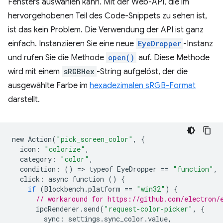
Fensters auswählen kann. Mit der Web-API, die im
hervorgehobenen Teil des Code-Snippets zu sehen ist,
ist das kein Problem. Die Verwendung der API ist ganz
einfach. Instanziieren Sie eine neue
EyeDropper
-Instanz
und rufen Sie die Methode
open()
auf. Diese Methode
wird mit einem
sRGBHex
-String aufgelöst, der die
ausgewählte Farbe im
hexadezimalen sRGB-Format
darstellt.
new
Action
(
"pick_screen_color"
,
{
icon
:
"colorize"
,
category
:
"color"
,
condition
:
()
=
>
typeof
EyeDropper
==
"function"
,
click
:
async
function
()
{
if
(
Blockbench
.
platform
==
"win32"
)
{
// workaround for https://github.com/electron/
ipcRenderer
.
send
(
"request-color-picker"
,
{
sync
:
settings
.
sync_color
.
value
,