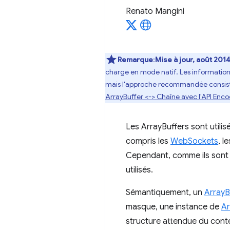
Renato Mangini
Remarque
:
Mise à jour, août 2014
charge en mode natif. Les informations
mais l'approche recommandée consiste à 
ArrayBuffer <-> Chaîne avec l'API Enc
Les ArrayBuffers sont utilis
compris les
WebSockets
, l
Cependant, comme ils sont 
utilisés.
Sémantiquement, un
ArrayB
masque, une instance de
Ar
structure attendue du conte