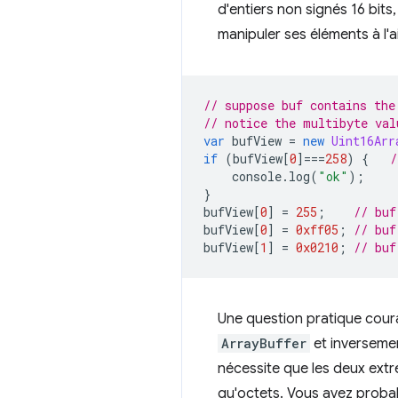
d'entiers non signés 16 bits,
manipuler ses éléments à l'
// suppose buf contains the
// notice the multibyte val
var
bufView
=
new
Uint16Arr
if
(
bufView
[
0
]
===
258
)
{
/
console
.
log
(
"ok"
);
}
bufView
[
0
]
=
255
;
// buf
bufView
[
0
]
=
0xff05
;
// buf
bufView
[
1
]
=
0x0210
;
// buf
Une question pratique cour
ArrayBuffer
et inversemen
nécessite que les deux extr
qu'octets. Vous avez probabl