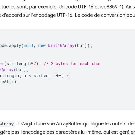
bituelles sont, par exemple, Unicode UTF-16 et iso8859-1). Ai
is d'accord sur l'encodage UTF-16. Le code de conversion pourr
ode
.
apply
(
null
,
new
Uint16Array
(
buf
));
er
(
str
.
length
*
2
);
// 2 bytes for each char
6Array
(
buf
);
r
.
length
;
i
 < 
strLen
;
i
++
)
{
deAt
(
i
);
6Array
. Il s'agit d'une vue ArrayBuffer qui aligne les octets d
ne gère pas l'encodage des caractères lui-même, qui est géré e