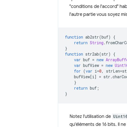
"conditions de l'accord" ha
l'autre partie vous soyez m
function
ab2str
(
buf
)
{
return
String
.
fromCharC
}
function
str2ab
(
str
)
{
var
buf
=
new
ArrayBuff
var
bufView
=
new
Uint1
for
(
var
i
=
0
,
strLen
=
st
bufView
[
i
]
=
str
.
charCo
}
return
buf
;
}
Notez l'utilisation de
Uint1
qu'éléments de 16 bits. Il 