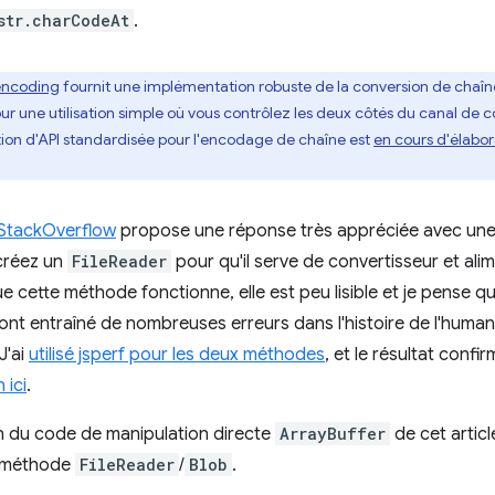
str.charCodeAt
.
gencoding
fournit une implémentation robuste de la conversion de chaîn
r une utilisation simple où vous contrôlez les deux côtés du canal de 
tion d'API standardisée pour l'encodage de chaîne est
en cours d'élabor
 StackOverflow
propose une réponse très appréciée avec une
 créez un
FileReader
pour qu'il serve de convertisseur et al
e cette méthode fonctionne, elle est peu lisible et je pense qu
nt entraîné de nombreuses erreurs dans l'histoire de l'huma
J'ai
utilisé jsperf pour les deux méthodes
, et le résultat conf
 ici
.
on du code de manipulation directe
ArrayBuffer
de cet articl
la méthode
FileReader
/
Blob
.