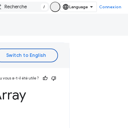
/
Connexion
vous a-t-il été utile ?
rray