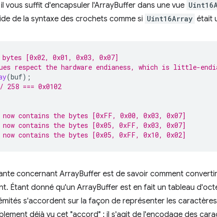
 il vous suffit d'encapsuler l'ArrayBuffer dans une vue
Uint16
aide de la syntaxe des crochets comme si
Uint16Array
était 
 bytes [0x02, 0x01, 0x03, 0x07]
ues respect the hardware endianess, which is little-endi
ay
(
buf
);
/ 258 === 0x0102
 now contains the bytes [0xFF, 0x00, 0x03, 0x07]
 now contains the bytes [0x05, 0xFF, 0x03, 0x07]
 now contains the bytes [0x05, 0xFF, 0x10, 0x02]
ante concernant ArrayBuffer est de savoir comment converti
t. Étant donné qu'un ArrayBuffer est en fait un tableau d'oct
émités s'accordent sur la façon de représenter les caractères
ement déjà vu cet "accord" : il s'agit de l'encodage des carac