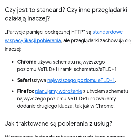
Czy jest to standard? Czy inne przeglądarki
działają inaczej?
„Partycje pamięci podręcznej HTTP” są
standardowe
w specyfikacji pobierania
, ale przeglądarki zachowują się
inaczej:
Chrome
używa schematu najwyższego
poziomu://eTLD+1 i ramki schematu://eTLD+1
Safari
używa
najwyższego poziomu eTLD+1
.
Firefox
planujemy wdrożenie
z użyciem schematu
najwyższego poziomu://eTLD+1 i rozważamy
dodanie drugiego klucza, tak jak w Chrome.
Jak traktowane są pobierania z usług?