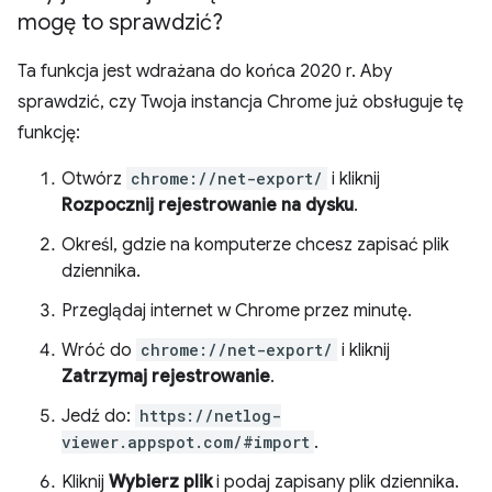
mogę to sprawdzić?
Ta funkcja jest wdrażana do końca 2020 r. Aby
sprawdzić, czy Twoja instancja Chrome już obsługuje tę
funkcję:
Otwórz
chrome://net-export/
i kliknij
Rozpocznij rejestrowanie na dysku
.
Określ, gdzie na komputerze chcesz zapisać plik
dziennika.
Przeglądaj internet w Chrome przez minutę.
Wróć do
chrome://net-export/
i kliknij
Zatrzymaj rejestrowanie
.
Jedź do:
https://netlog-
viewer.appspot.com/#import
.
Kliknij
Wybierz plik
i podaj zapisany plik dziennika.