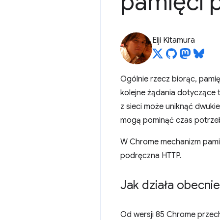
pamięci 
Eiji Kitamura
Ogólnie rzecz biorąc, pam
kolejne żądania dotyczące 
z sieci może uniknąć dwuki
mogą pominąć czas potrzeb
W Chrome mechanizm pamięc
podręczna HTTP.
Jak działa obecn
Od wersji 85 Chrome przech