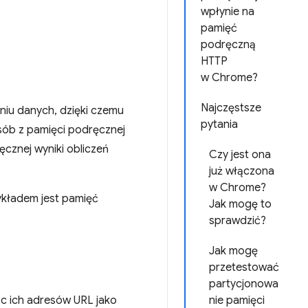
wpłynie na
pamięć
podręczną
HTTP
w Chrome?
Najczęstsze
iu danych, dzięki czemu
pytania
sób z pamięci podręcznej
cznej wyniki obliczeń
Czy jest ona
już włączona
w Chrome?
ykładem jest pamięć
Jak mogę to
sprawdzić?
Jak mogę
przetestować
partycjonowa
c ich adresów URL jako
nie pamięci