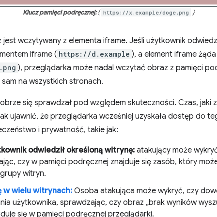
Klucz pamięci podręcznej:
{
https://x.example/doge.png
}
 jest wczytywany z elementa iframe. Jeśli użytkownik odwiedz
lementem iframe (
https://d.example
), a element iframe żą
.png
), przeglądarka może nadal wczytać obraz z pamięci po
i sam na wszystkich stronach.
rze się sprawdzał pod względem skuteczności. Czas, jaki z
ak ujawnić, że przeglądarka wcześniej uzyskała dostęp do 
eczeństwo i prywatność, takie jak:
kownik odwiedził określoną witrynę:
atakujący może wykryć 
jąc, czy w pamięci podręcznej znajduje się zasób, który moż
 grupy witryn.
 w wielu witrynach:
Osoba atakująca może wykryć, czy dowo
nia użytkownika, sprawdzając, czy obraz „brak wyników wysz
duje się w pamięci podręcznej przeglądarki.