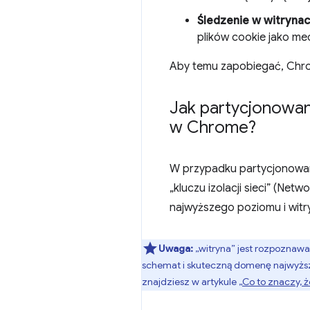
Śledzenie w witrynac
plików cookie jako me
Aby temu zapobiegać, Chrom
Jak partycjonowan
w Chrome?
W przypadku partycjonowan
„kluczu izolacji sieci” (Netw
najwyższego poziomu i witr
Uwaga:
„witryna” jest rozpoznaw
schemat i skuteczną domenę najwyższe
znajdziesz w artykule
„Co to znaczy, 