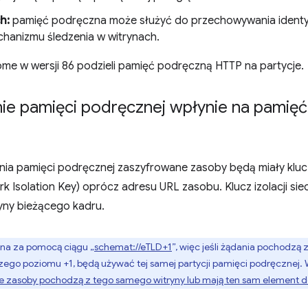
h:
pamięć podręczna może służyć do przechowywania ident
chanizmu śledzenia w witrynach.
e w wersji 86 podzieli pamięć podręczną HTTP na partycje.
ie pamięci podręcznej wpłynie na pamię
ia pamięci podręcznej zaszyfrowane zasoby będą miały klu
ork Isolation Key) oprócz adresu URL zasobu. Klucz izolacji siec
yny bieżącego kadru.
ana za pomocą ciągu „
schemat://eTLD+1
”, więc jeśli żądania pochodzą 
go poziomu +1, będą używać tej samej partycji pamięci podręcznej. W
że zasoby pochodzą z tego samego witryny lub mają ten sam element 