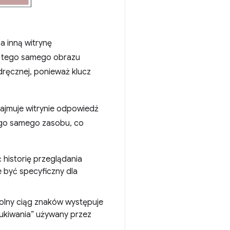
a inną witrynę
da tego samego obrazu
dręcznej, ponieważ klucz
ajmuje witrynie odpowiedź
tego samego zasobu, co
historię przeglądania
e być specyficzny dla
lny ciąg znaków występuje
ukiwania” używany przez