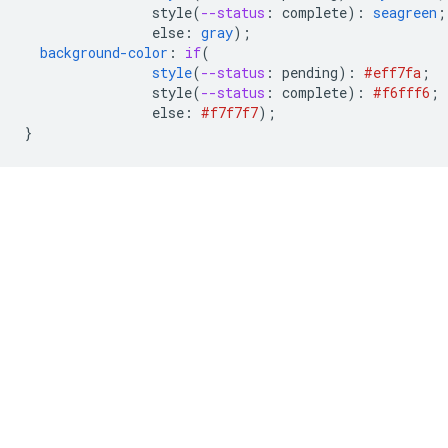
style(
--status
:
complete
)
:
seagreen
;
else
:
gray
);
background-color
:
if
(
style
(
--status
:
pending
)
:
#eff7fa
;
style(
--status
:
complete
)
:
#f6fff6
;
else
:
#f7f7f7
);
}