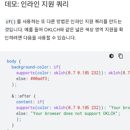
데모: 인라인 지원 쿼리
if()
를 사용하는 또 다른 방법은 인라인 지원 쿼리를 만드는
것입니다. 예를 들어 OKLCH와 같은 넓은 색상 영역 지원을 확
인하려면 다음을 사용할 수 있습니다.
body
{
background-color
:
if
(
supports
(
color
:
oklch
(
0.7
0.185
232
))
:
oklch
(
0.7
else
:
#00adf3
;
);
&
::after
{
content
:
if
(
supports
(
color
:
oklch
(
0.7
0.185
232
))
:
"Your bro
else
:
"Your browser does not support OKLCH"
;
);
}