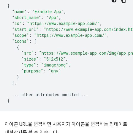
{
"name"
:
"Example App"
,
"short_name"
:
"App"
,
"id"
:
"https://www.example-app.com/"
,
"start_url"
:
"https://www.example-app.com/index.h
"scope"
:
"https://www.example-app.com/"
,
"icons"
:
[
{
"src"
:
"https://www.example-app.com/img/app.p
"sizes"
:
"512x512"
,
"type"
:
"image/png"
,
"purpose"
:
"any"
}
],
...
other
attributes
omitted
...
}
아이콘 URL을 변경하면 사용자가 아이콘을 변경하는 업데이트
대화상자를 볼 수 있습니다.