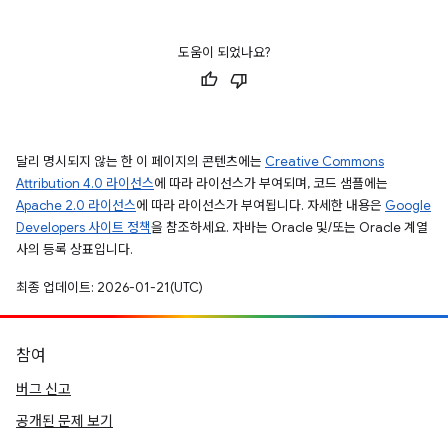
도움이 되었나요?
달리 명시되지 않는 한 이 페이지의 콘텐츠에는
Creative Commons
Attribution 4.0 라이선스
에 따라 라이선스가 부여되며, 코드 샘플에는
Apache 2.0 라이선스
에 따라 라이선스가 부여됩니다. 자세한 내용은
Google
Developers 사이트 정책
을 참조하세요. 자바는 Oracle 및/또는 Oracle 계열
사의 등록 상표입니다.
최종 업데이트: 2026-01-21(UTC)
참여
버그 신고
공개된 문제 보기