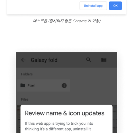
데스크톱 (출시되지 않은 Chrome 91 이상)