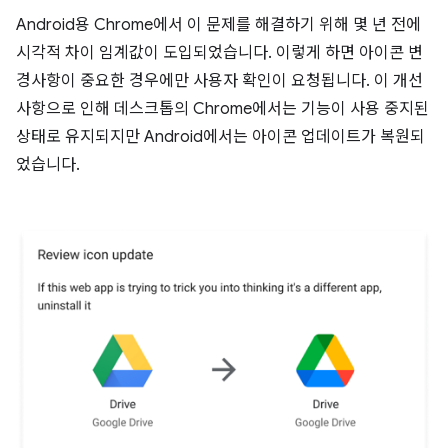
Android용 Chrome에서 이 문제를 해결하기 위해 몇 년 전에
시각적 차이 임계값이 도입되었습니다. 이렇게 하면 아이콘 변
경사항이 중요한 경우에만 사용자 확인이 요청됩니다. 이 개선
사항으로 인해 데스크톱의 Chrome에서는 기능이 사용 중지된
상태로 유지되지만 Android에서는 아이콘 업데이트가 복원되
었습니다.