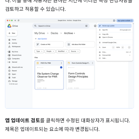
다. 이를 통해 사용자는 원하는 시간에 이러한 특정 변경사항을
검토하고 적용할 수 있습니다.
앱 업데이트 검토
를 클릭하면 수정된 대화상자가 표시됩니다.
제목은 업데이트되는 요소에 따라 변경됩니다.