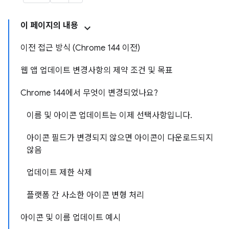
이 페이지의 내용
이전 접근 방식 (Chrome 144 이전)
웹 앱 업데이트 변경사항의 제약 조건 및 목표
Chrome 144에서 무엇이 변경되었나요?
이름 및 아이콘 업데이트는 이제 선택사항입니다.
아이콘 필드가 변경되지 않으면 아이콘이 다운로드되지
않음
업데이트 제한 삭제
플랫폼 간 사소한 아이콘 변형 처리
아이콘 및 이름 업데이트 예시