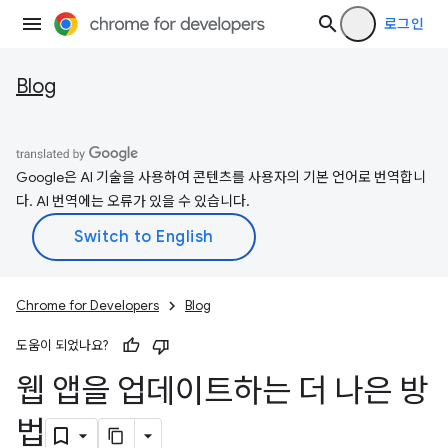
로그인
Blog
Google은 AI 기술을 사용하여 콘텐츠를 사용자의 기본 언어로 번역합니
다. AI 번역에는 오류가 있을 수 있습니다.
Chrome for Developers
Blog
도움이 되었나요?
웹 앱을 업데이트하는 더 나은 방
법