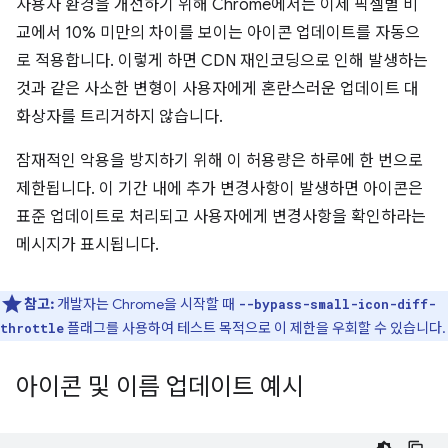
사용자 환경을 개선하기 위해 Chrome에서는 이제 픽셀별 비
교에서 10% 미만의 차이를 보이는 아이콘 업데이트를 자동으
로 적용합니다. 이렇게 하면 CDN 재인코딩으로 인해 발생하는
것과 같은 사소한 변형이 사용자에게 혼란스러운 업데이트 대
화상자를 트리거하지 않습니다.
잠재적인 악용을 방지하기 위해 이 허용량은 하루에 한 번으로
제한됩니다. 이 기간 내에 추가 변경사항이 발생하면 아이콘은
표준 업데이트로 처리되고 사용자에게 변경사항을 확인하라는
메시지가 표시됩니다.
참고:
개발자는 Chrome을 시작할 때
--bypass-small-icon-diff-
플래그를 사용하여 테스트 목적으로 이 제한을 우회할 수 있습니다.
throttle
아이콘 및 이름 업데이트 예시