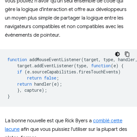
vous pouvez n'avoir qu'un seul ensemble de code qui
gère la logique d'interaction et offre aux développeurs
un moyen plus simple de partager la logique entre les
navigateurs compatibles et non compatibles avec les
événements de pointeur.
function
addMouseEventListener
(
target
,
type
,
handler
target
.
addEventListener
(
type
,
function
(
e
)
{
if
(
e
.
sourceCapabilities
.
firesTouchEvents
)
return
false
;
return
handler
(
e
);
},
capture
);
}
La bonne nouvelle est que Rick Byers a
comblé cette
lacune
afin que vous puissiez l'utiliser sur la plupart des