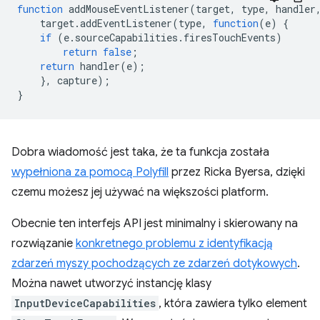
function
addMouseEventListener
(
target
,
type
,
handler
target
.
addEventListener
(
type
,
function
(
e
)
{
if
(
e
.
sourceCapabilities
.
firesTouchEvents
)
return
false
;
return
handler
(
e
);
},
capture
);
}
Dobra wiadomość jest taka, że ta funkcja została
wypełniona za pomocą Polyfill
przez Ricka Byersa, dzięki
czemu możesz jej używać na większości platform.
Obecnie ten interfejs API jest minimalny i skierowany na
rozwiązanie
konkretnego problemu z identyfikacją
zdarzeń myszy pochodzących ze zdarzeń dotykowych
.
Można nawet utworzyć instancję klasy
InputDeviceCapabilities
, która zawiera tylko element