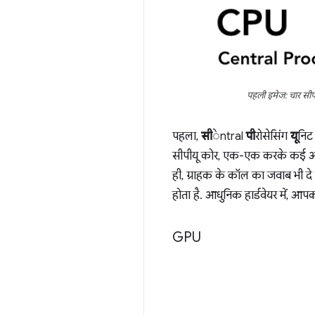
पहली इमेज: चार सीपीय
पहला,
सी
ेntral
पी
रोसेसिंग
यू
निट
सीपीयू कोर, एक-एक करके कई अल
ही, ग्राहक के कॉल का जवाब भी दे 
होता है. आधुनिक हार्डवेयर में, आप
GPU