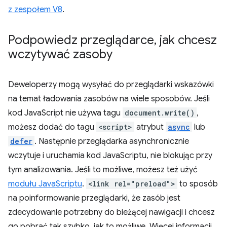
z zespołem V8
.
Podpowiedz przeglądarce
,
jak chcesz
wczytywać zasoby
Deweloperzy mogą wysyłać do przeglądarki wskazówki
na temat ładowania zasobów na wiele sposobów. Jeśli
kod JavaScript nie używa tagu
document.write()
,
możesz dodać do tagu
<script>
atrybut
async
lub
defer
. Następnie przeglądarka asynchronicznie
wczytuje i uruchamia kod JavaScriptu, nie blokując przy
tym analizowania. Jeśli to możliwe, możesz też użyć
modułu JavaScriptu
.
<link rel="preload">
to sposób
na poinformowanie przeglądarki, że zasób jest
zdecydowanie potrzebny do bieżącej nawigacji i chcesz
go pobrać tak szybko, jak to możliwe. Więcej informacji