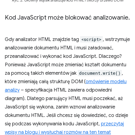
Ryc. 2. Główny wątek analizuje kod HTML i tworzy drzewo DOM
Kod Java
Script może blokować analizowanie
.
Gdy analizator HTML znajdzie tag
<script>
, wstrzymuje
analizowanie dokumentu HTML i musi załadować,
przeanalizować i wykonać kod JavaScript. Dlaczego?
Ponieważ JavaScript może zmieniać kształt dokumentu
za pomocą takich elementów jak
document.write()
,
które zmieniają całą strukturę DOM (
omówienie modelu
analizy
– specyfikacja HTML zawiera odpowiedni
diagram). Dlatego parsujący HTML musi poczekać, aż
JavaScript się wykona, zanim wznowi analizowanie
dokumentu HTML. Jeśli chcesz się dowiedzieć, co dzieje
się podczas wykonywania kodu JavaScript,
przeczytaj
wpisy na blogu i wysłuchaj rozmów na ten temat