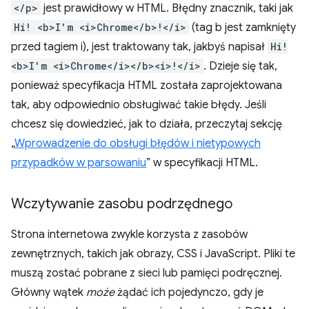
</p>
jest prawidłowy w HTML. Błędny znacznik, taki jak
Hi! <b>I'm <i>Chrome</b>!</i>
(tag b jest zamknięty
przed tagiem i), jest traktowany tak, jakbyś napisał
Hi!
<b>I'm <i>Chrome</i></b><i>!</i>
. Dzieje się tak,
ponieważ specyfikacja HTML została zaprojektowana
tak, aby odpowiednio obsługiwać takie błędy. Jeśli
chcesz się dowiedzieć, jak to działa, przeczytaj sekcję
„
Wprowadzenie do obsługi błędów i nietypowych
przypadków w parsowaniu
” w specyfikacji HTML.
Wczytywanie zasobu podrzędnego
Strona internetowa zwykle korzysta z zasobów
zewnętrznych, takich jak obrazy, CSS i JavaScript. Pliki te
muszą zostać pobrane z sieci lub pamięci podręcznej.
Główny wątek
może
żądać ich pojedynczo, gdy je