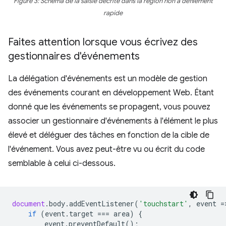
Figure 3: Schéma de la saisie décrite dans la région non à défilement
rapide
Faites attention lorsque vous écrivez des
gestionnaires d'événements
La délégation d'événements est un modèle de gestion
des événements courant en développement Web. Étant
donné que les événements se propagent, vous pouvez
associer un gestionnaire d'événements à l'élément le plus
élevé et déléguer des tâches en fonction de la cible de
l'événement. Vous avez peut-être vu ou écrit du code
semblable à celui ci-dessous.
document
.
body
.
addEventListener
(
'touchstart'
,
event
=
if
(
event
.
target
===
area
)
{
event
.
preventDefault
();