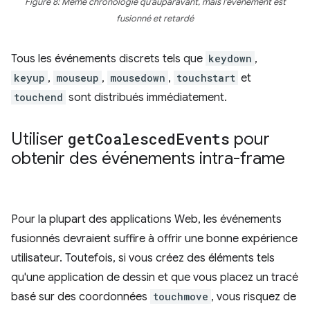
Figure 8: Même chronologie qu'auparavant, mais l'événement est
fusionné et retardé
Tous les événements discrets tels que
keydown
,
keyup
,
mouseup
,
mousedown
,
touchstart
et
touchend
sont distribués immédiatement.
Utiliser
get
Coalesced
Events
pour
obtenir des événements intra-frame
Pour la plupart des applications Web, les événements
fusionnés devraient suffire à offrir une bonne expérience
utilisateur. Toutefois, si vous créez des éléments tels
qu'une application de dessin et que vous placez un tracé
basé sur des coordonnées
touchmove
, vous risquez de