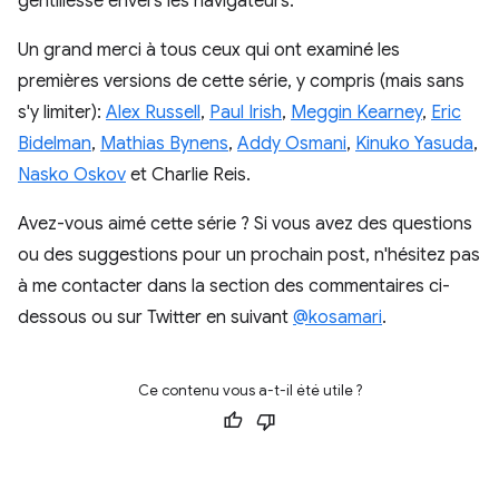
gentillesse envers les navigateurs.
Un grand merci à tous ceux qui ont examiné les
premières versions de cette série, y compris (mais sans
s'y limiter):
Alex Russell
,
Paul Irish
,
Meggin Kearney
,
Eric
Bidelman
,
Mathias Bynens
,
Addy Osmani
,
Kinuko Yasuda
,
Nasko Oskov
et Charlie Reis.
Avez-vous aimé cette série ? Si vous avez des questions
ou des suggestions pour un prochain post, n'hésitez pas
à me contacter dans la section des commentaires ci-
dessous ou sur Twitter en suivant
@kosamari
.
Ce contenu vous a-t-il été utile ?