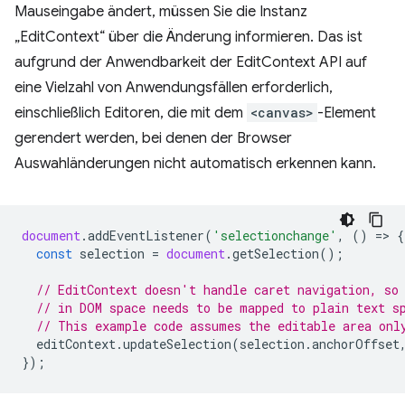
Mauseingabe ändert, müssen Sie die Instanz
„EditContext“ über die Änderung informieren. Das ist
aufgrund der Anwendbarkeit der EditContext API auf
eine Vielzahl von Anwendungsfällen erforderlich,
einschließlich Editoren, die mit dem
<canvas>
-Element
gerendert werden, bei denen der Browser
Auswahländerungen nicht automatisch erkennen kann.
document
.
addEventListener
(
'selectionchange'
,
()
=
>
{
const
selection
=
document
.
getSelection
();
// EditContext doesn't handle caret navigation, so
// in DOM space needs to be mapped to plain text s
// This example code assumes the editable area onl
editContext
.
updateSelection
(
selection
.
anchorOffset
});