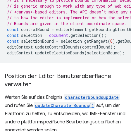
// It's necessary to provide bounds information beca
// is generic enough to work with any type of web edi
// <canvas>-based editors. The API doesn't make any 
// to how the editor is implemented or how the selec
// Bounds are given in the client coordinate space.
const
controlBound
=
editorElement
.
getBoundingClient
const
selection
=
document
.
getSelection
();
const
selectionBound
=
selection
.
getRangeAt
(
0
).
getBo
editContext
.
updateControlBounds
(
controlBound
);
editContext
.
updateSelectionBounds
(
selectionBound
);
Position der Editor-Benutzeroberfläche
verwalten
Warten Sie auf das Ereignis
characterboundsupdate
und rufen Sie
updateCharacterBounds()
auf, um der
Plattform zu helfen, zu entscheiden, wo IME-Fenster und
andere plattformspezifische Bearbeitungsoberflächen
angezeigt werden sollen.