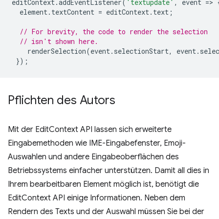
editContext
.
addEventListener
(
'textupdate'
,
event
=
>
element
.
textContent
=
editContext
.
text
;
// For brevity, the code to render the selection
// isn't shown here.
renderSelection
(
event
.
selectionStart
,
event
.
sele
});
Pflichten des Autors
Mit der EditContext API lassen sich erweiterte
Eingabemethoden wie IME-Eingabefenster, Emoji-
Auswahlen und andere Eingabeoberflächen des
Betriebssystems einfacher unterstützen. Damit all dies in
Ihrem bearbeitbaren Element möglich ist, benötigt die
EditContext API einige Informationen. Neben dem
Rendern des Texts und der Auswahl müssen Sie bei der