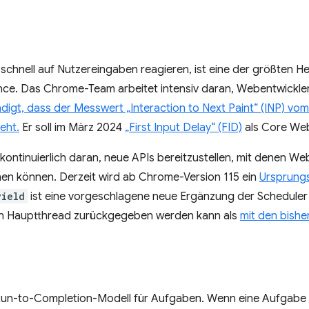
 schnell auf Nutzereingaben reagieren, ist eine der größten 
e. Das Chrome-Team arbeitet intensiv daran, Webentwickler
gt, dass der Messwert „Interaction to Next Paint“ (INP) vom
eht.
Er soll im März 2024
„First Input Delay“ (FID)
als Core Web
ntinuierlich daran, neue APIs bereitzustellen, mit denen We
hen können. Derzeit wird ab Chrome-Version 115 ein
Ursprungs
yield
ist eine vorgeschlagene neue Ergänzung der Scheduler 
en Hauptthread zurückgegeben werden kann als
mit den bish
Run-to-Completion-Modell für Aufgaben. Wenn eine Aufgabe 