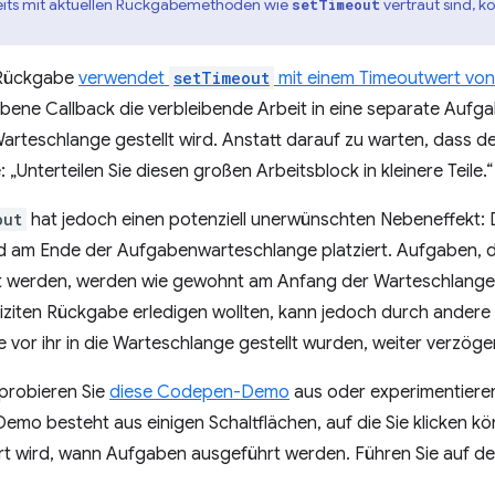
its mit aktuellen Rückgabemethoden wie
vertraut sind, k
setTimeout
 Rückgabe
verwendet
setTimeout
mit einem Timeoutwert vo
ene Callback die verbleibende Arbeit in eine separate Aufgab
arteschlange gestellt wird. Anstatt darauf zu warten, dass d
 „Unterteilen Sie diesen großen Arbeitsblock in kleinere Teile.“
out
hat jedoch einen potenziell unerwünschten Nebeneffekt: D
d am Ende der Aufgabenwarteschlange platziert. Aufgaben, d
t werden, werden wie gewohnt am Anfang der Warteschlange p
pliziten Rückgabe erledigen wollten, kann jedoch durch ander
e vor ihr in die Warteschlange gestellt wurden, weiter verzöge
 probieren Sie
diese Codepen-Demo
aus oder experimentieren
Demo besteht aus einigen Schaltflächen, auf die Sie klicken k
ert wird, wann Aufgaben ausgeführt werden. Führen Sie auf de