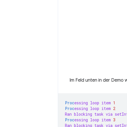
Im Feld unten in der Demo 
Proc
essing
loop
item
1
Proc
essing
loop
item
2
Ran
blocking
task
via
setIn
Proc
essing
loop
item
3
Ran
blocking
task
via
setIn