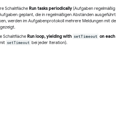
ere Schaltfläche
Run tasks periodically
(Aufgaben regelmäßig 
Aufgaben geplant, die in regelmäßigen Abständen ausgeführt
icken, werden im Aufgabenprotokoll mehrere Meldungen mit d
gezeigt.
ie Schaltfläche
Run loop, yielding with
setTimeout
on each 
mit
setTimeout
bei jeder Iteration).