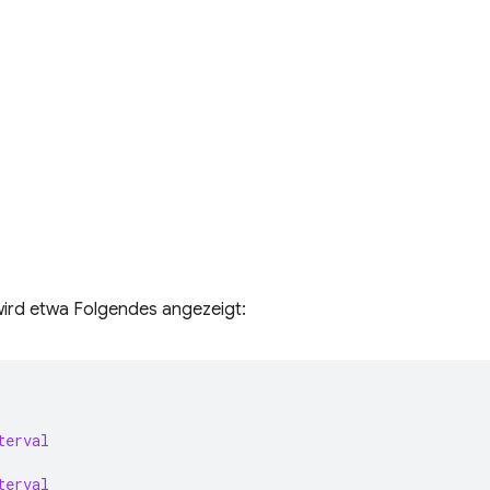
wird etwa Folgendes angezeigt:
terval
terval