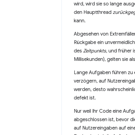
wird, wird sie so lange aus
den Hauptthread
zurückge
kann.
Abgesehen von Extremfällen,
Rückgabe ein unvermeidlich
des
Zeitpunkts
, und früher
Millisekunden), gelten sie al
Lange Aufgaben führen zu ei
verzögern, auf Nutzereingab
werden, desto wahrscheinlic
defekt ist.
Nur weil Ihr Code eine Aufg
abgeschlossen ist, bevor d
auf Nutzereingaben auf eine