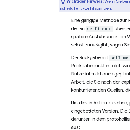
Wichtiger Hinweis:
Wenn Sie bere
springen.
scheduler.yield
Eine gängige Methode zur
der an
setTimeout
übergeb
spätere Ausführung in die W
selbst zurückgibt, sagen Sie:
Die Rückgabe mit
setTime
Rückgabepunkt erfolgt, wir
Nutzerinteraktionen geplan
Arbeit, die Sie nach der ex
konkurrierenden Quellen, di
Um dies in Aktion zu sehen,
eingebetteten Version. Die 
darunter, in dem protokolli
aus: