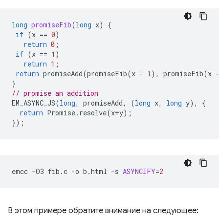
long
promiseFib
(
long
x
)
{
if
(
x
==
0
)
return
0
;
if
(
x
==
1
)
return
1
;
return
promiseAdd
(
promiseFib
(
x
-
1
),
promiseFib
(
x
}
// promise an addition
EM_ASYNC_JS
(
long
,
promiseAdd
,
(
long
x
,
long
y
),
{
return
Promise
.
resolve
(
x
+
y
);
});
emcc
-O3
fib.c
-o
b.html
-s
ASYNCIFY
=
2
В этом примере обратите внимание на следующее: