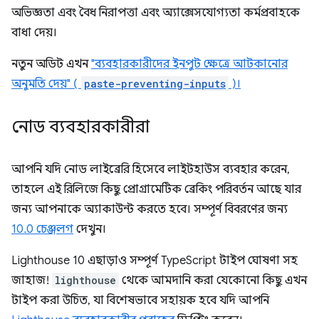
অভিজ্ঞতা এবং বৈধ নিরাপত্তা এবং অ্যাক্সেসযোগ্যতা কর্মপ্রবাহকে
বাধা দেয়।
নতুন অডিট এখন
"ব্যবহারকারীদের ইনপুট ক্ষেত্রে আটকানোর
অনুমতি দেয়" (
paste-preventing-inputs
)।
নোড ব্যবহারকারীরা
আপনি যদি নোড লাইব্রেরি হিসেবে লাইটহাউস ব্যবহার করেন,
তাহলে এই রিলিজে কিছু প্রোগ্রামেটিক ব্রেকিং পরিবর্তন আছে যার
জন্য আপনাকে অ্যাকাউন্ট করতে হবে। সম্পূর্ণ বিবরণের জন্য
10.0 চেঞ্জলগ
দেখুন।
Lighthouse 10 এছাড়াও সম্পূর্ণ TypeScript টাইপ ঘোষণা সহ
জাহাজ!
lighthouse
থেকে আমদানি করা যেকোনো কিছু এখন
টাইপ করা উচিত, যা বিশেষভাবে সহায়ক হবে যদি আপনি