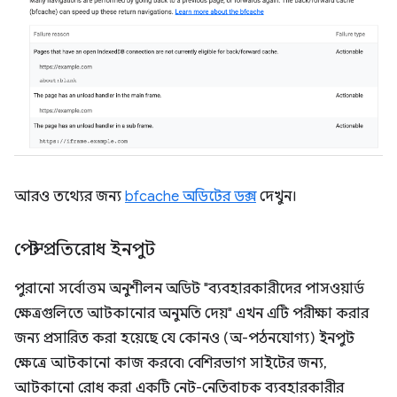
আরও তথ্যের জন্য
bfcache অডিটের ডক্স
দেখুন।
পেস্ট প্রতিরোধ ইনপুট
পুরানো সর্বোত্তম অনুশীলন অডিট "ব্যবহারকারীদের পাসওয়ার্ড
ক্ষেত্রগুলিতে আটকানোর অনুমতি দেয়" এখন এটি পরীক্ষা করার
জন্য প্রসারিত করা হয়েছে যে কোনও (অ-পঠনযোগ্য) ইনপুট
ক্ষেত্রে আটকানো কাজ করবে৷ বেশিরভাগ সাইটের জন্য,
আটকানো রোধ করা একটি নেট-নেতিবাচক ব্যবহারকারীর