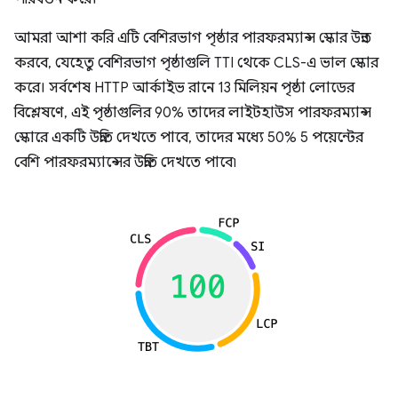
আমরা আশা করি এটি বেশিরভাগ পৃষ্ঠার পারফরম্যান্স স্কোর উন্নত
করবে, যেহেতু বেশিরভাগ পৃষ্ঠাগুলি TTI থেকে CLS-এ ভাল স্কোর
করে। সর্বশেষ HTTP আর্কাইভ রানে 13 মিলিয়ন পৃষ্ঠা লোডের
বিশ্লেষণে, এই পৃষ্ঠাগুলির 90% তাদের লাইটহাউস পারফরম্যান্স
স্কোরে একটি উন্নতি দেখতে পাবে, তাদের মধ্যে 50% 5 পয়েন্টের
বেশি পারফরম্যান্সের উন্নতি দেখতে পাবে৷