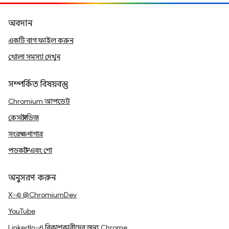
অবদান
একটি বাগ ফাইল করুন
খোলা সমস্যা দেখুন
সম্পর্কিত বিষয়বস্তু
Chromium আপডেট
কেস স্টাডিজ
সংরক্ষণাগার
পডকাস্ট এবং শো
অনুসরণ করুন
X-এ @ChromiumDev
YouTube
LinkedIn-এ বিকাশকারীদের জন্য Chrome