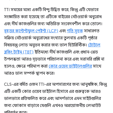
TTI সময়ের মধ্যে একটি বিন্দু চিহ্নিত করে, কিন্তু এটি যেভাবে
সংজ্ঞায়িত করা হয়েছে তা এটিকে বাইরের নেটওয়ার্ক অনুরোধ
এবং দীর্ঘ কাজগুলির জন্য অতিরিক্ত সংবেদনশীল করে তোলে।
বৃহত্তর কন্টেন্টফুল পেইন্ট (LCP)
এবং
গতি সূচক
সাধারণত
সক্রিয় নেটওয়ার্ক অনুরোধের সংখ্যার তুলনায় একটি পৃষ্ঠার
বিষয়বস্তু লোড অনুভব করার জন্য ভাল হিউরিস্টিক।
টোটাল
ব্লকিং টাইম (TBT)
ইতিমধ্যে দীর্ঘ কাজগুলি এবং প্রধান-থ্রেড
উপলব্ধতা আরও দৃঢ়ভাবে পরিচালনা করে এবং সরাসরি প্রক্সি না
হলেও, ক্ষেত্রে পরিমাপ করা
কোর ওয়েব ভাইটালগুলির
সাথে
আরও ভাল সম্পর্ক স্থাপন করে।
CLS-এর বর্ধিত ওজন TTI-এর অপসারণের জন্য আনুষঙ্গিক, কিন্তু
এটি একটি কোর ওয়েব ভাইটাল হিসাবে এর গুরুত্বকে আরও
ভালভাবে প্রতিফলিত করে এবং আদর্শভাবে এমন সাইটগুলির
জন্য ফোকাস বাড়াবে যেগুলি এখনও অপ্রয়োজনীয় লেআউট
পরিবর্তন করে।