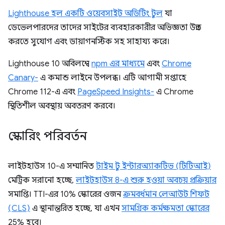
Lighthouse হল একটি ওয়েবসাইট অডিটিং টুল
যা
ডেভেলপারদের তাদের সাইটের ব্যবহারকারীর অভিজ্ঞতা উন্নত
করতে সুযোগ এবং ডায়াগনস্টিক সহ সাহায্য করে।
Lighthouse 10 অবিলম্বে
npm এর মাধ্যমে
এবং
Chrome
Canary-
এ কমান্ড লাইনে উপলব্ধ। এটি আগামী সপ্তাহে
Chrome 112-এ এবং
PageSpeed ​​Insights-
এ Chrome
স্থিতিশীল অবস্থায় অবতরণ করবে।
স্কোরিং পরিবর্তন
লাইটহাউস 10-এ সম্মানিত
টাইম টু ইন্টারঅ্যাকটিভ (টিটিআই)
মেট্রিক সরানো হচ্ছে,
লাইটহাউস 8-এ শুরু হওয়া অবচয় প্রক্রিয়ার
সমাপ্তি। TTI-এর 10% স্কোরের ওজন
ক্রমবর্ধমান লেআউট শিফট
(CLS)
এ স্থানান্তরিত হচ্ছে, যা এখন
সামগ্রিক কর্মক্ষমতা স্কোরের
25% হবে।