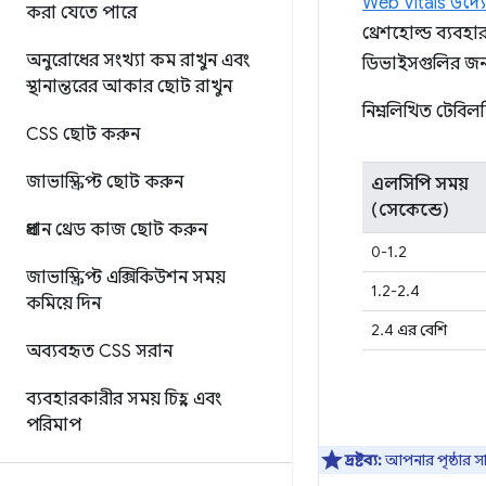
Web Vitals উদ্
করা যেতে পারে
থ্রেশহোল্ড ব্যবহ
অনুরোধের সংখ্যা কম রাখুন এবং
ডিভাইসগুলির জন্
স্থানান্তরের আকার ছোট রাখুন
নিম্নলিখিত টেবিল
CSS ছোট করুন
জাভাস্ক্রিপ্ট ছোট করুন
এলসিপি সময়
(সেকেন্ডে)
প্রধান থ্রেড কাজ ছোট করুন
0-1.2
জাভাস্ক্রিপ্ট এক্সিকিউশন সময়
1.2-2.4
কমিয়ে দিন
2.4 এর বেশি
অব্যবহৃত CSS সরান
ব্যবহারকারীর সময় চিহ্ন এবং
পরিমাপ
দ্রষ্টব্য:
আপনার পৃষ্ঠার সা