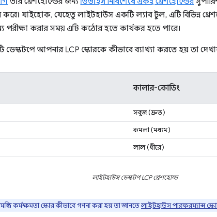
যোগ
তার থ্রেশহোল্ডের জন্য
ডিভাইস নির্বিশেষে একই থ্রেশহোল্ডের
সুপারি
ার করে। যাইহোক, যেহেতু লাইটহাউস একটি ল্যাব টুল, এটি বিভিন্ন থ্রেশ
য পরীক্ষা করার সময় এটি কঠোর হতে কার্যকর হতে পারে।
টি ডেস্কটপে আপনার LCP স্কোরকে কীভাবে ব্যাখ্যা করতে হয় তা দেখায
কালার-কোডিং
সবুজ (দ্রুত)
কমলা (মধ্যম)
লাল (ধীরে)
লাইটহাউস ডেস্কটপ LCP থ্রেশহোল্ড
মগ্রিক কর্মক্ষমতা স্কোর কীভাবে গণনা করা হয় তা জানতে
লাইটহাউস পারফরম্যান্স স্কো