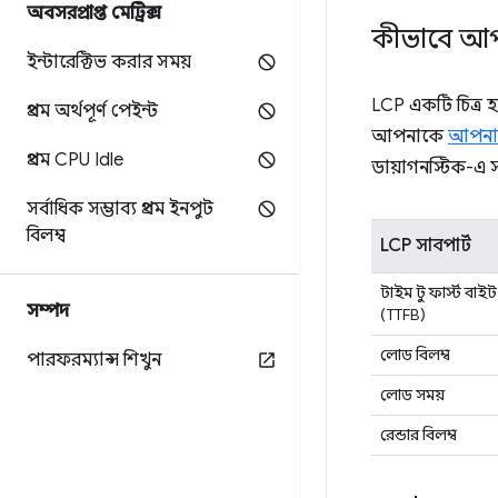
অবসরপ্রাপ্ত মেট্রিক্স
কীভাবে আপন
ইন্টারেক্টিভ করার সময়
LCP একটি চিত্র 
প্রথম অর্থপূর্ণ পেইন্ট
আপনাকে
আপনার
প্রথম CPU Idle
ডায়াগনস্টিক-এ স
সর্বাধিক সম্ভাব্য প্রথম ইনপুট
বিলম্ব
LCP সাবপার্ট
টাইম টু ফার্স্ট বাইট
সম্পদ
(TTFB)
লোড বিলম্ব
পারফরম্যান্স শিখুন
লোড সময়
রেন্ডার বিলম্ব