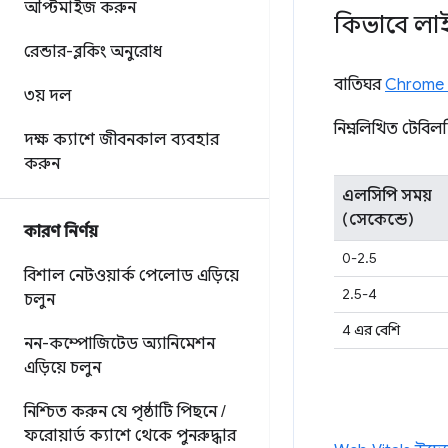
অপ্টিমাইজ করুন
কিভাবে লা
রেন্ডার-ব্লকিং অনুরোধ
বাতিঘর
Chrome এ
৩য় দল
নিম্নলিখিত টেবি
দক্ষ ক্যাশে জীবনকাল ব্যবহার
করুন
এলসিপি সময়
(সেকেন্ডে)
কারণ নির্ণয়
0-2.5
বিশাল নেটওয়ার্ক পেলোড এড়িয়ে
2.5-4
চলুন
4 এর বেশি
নন-কম্পোজিটেড অ্যানিমেশন
এড়িয়ে চলুন
নিশ্চিত করুন যে পৃষ্ঠাটি পিছনে
/
ফরোয়ার্ড ক্যাশে থেকে পুনরুদ্ধার