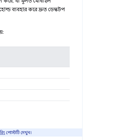
শ করে, যা মূলত মোবাইল
হোল্ড ব্যবহার করে দ্রুত ডেস্কটপ
়:
রিং
পোস্টটি দেখুন।