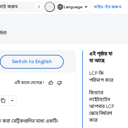
/
সাইন-ইন করুন
অডিট
এই পৃষ্ঠায় যা
যা আছে
LCP কি
পরিমাপ করে
এটি কাজে লেগেছে?
কিভাবে
লাইটহাউস
আপনার LCP
স্কোর নির্ধারণ
করে
াক করা মেট্রিকগুলির মধ্যে একটি৷