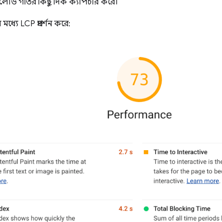
ৃষ্ঠা লোড গতির কিছু দিক ক্যাপচার করে।
ধ্যে LCP প্রদর্শন করে: