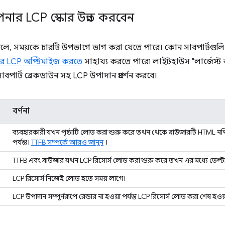
ার LCP স্কোর উন্নত করবেন
হলে, সময়কে চারটি উপভাগে ভাগ করা যেতে পারে। কোন সাবপার্টগুলি স
 LCP অপ্টিমাইজ করতে
সাহায্য করতে পারে৷ লাইটহাউস "লার্জেস্ট 
াবপার্ট ব্রেকডাউন সহ LCP উপাদান প্রদর্শন করবে।
বর্ণনা
ব্যবহারকারী যখন পৃষ্ঠাটি লোড করা শুরু করে তখন থেকে ব্রাউজারটি HTML নথির প
পর্যন্ত।
TTFB সম্পর্কে আরও জানুন
।
TTFB এবং ব্রাউজার যখন LCP রিসোর্স লোড করা শুরু করে তখন এর মধ্যে ডেল্ট
LCP রিসোর্স নিজেই লোড হতে সময় লাগে।
LCP উপাদান সম্পূর্ণরূপে রেন্ডার না হওয়া পর্যন্ত LCP রিসোর্স লোড করা শেষ হওয়া