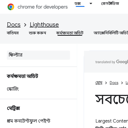
ডক্স
কেস স্টাডিজ
Docs
Lighthouse
বাতিঘর
শুরু করুন
কর্মক্ষমতা অডিট
অ্যাক্সেসিবিলিটি অডি
কর্মক্ষমতা অডিট
হোম
Docs
L
স্কোরিং
সবচেয়
মেট্রিক্স
প্রথম কনটেন্টফুল পেইন্ট
Largest Conten