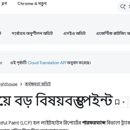
ব্লগ
Chrome এ নতুন
ট
সর্বোত্তম অনুশীলন অডিট
এসইও অডিট
এজেন্টিক ব্রাউজিং 
এই পৃষ্ঠাটি
Cloud Translation API
অনুবাদ করেছে।
ighthouse
কর্মক্ষমতা অডিট
ে বড় বিষয়বস্তু পেইন্ট
tful Paint (LCP) হল লাইটহাউস রিপোর্টের
পারফরম্যান্স
বিভাগে ট্র্য