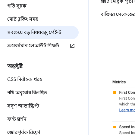
প্রতিটি মেট্রিক প
গতি সূচক
বাতিঘর সেকেন্ডের ম
মোট ব্লকিং সময়
সবচেয়ে বড় বিষয়বস্তু পেইন্ট
ক্রমবর্ধমান লেআউট শিফট
অন্তর্দৃষ্টি
CSS নির্বাচক খরচ
নথি অনুরোধ বিলম্বিত
সদৃশ জাভাস্ক্রিপ্ট
ফন্ট প্রদর্শন
জোরপূর্বক রিফ্লো