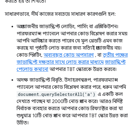
করতে হয় তা শিখতে।
সাধারণভাবে, দীর্ঘ কাজের সবচেয়ে সাধারণ কারণগুলি হল:
অপ্রয়োজনীয় জাভাস্ক্রিপ্ট লোডিং, পার্সিং বা এক্সিকিউশন।
পারফরম্যান্স প্যানেলে আপনার কোড বিশ্লেষণ করার সময়
আপনি আবিষ্কার করতে পারেন যে মূল থ্রেডটি এমন কাজ
করছে যা পৃষ্ঠাটি লোড করার জন্য সত্যিই প্রয়োজনীয় নয়।
কোড স্প্লিটিং,
অব্যবহৃত কোড অপসারণ
, বা
তৃতীয় পক্ষের
জাভাস্ক্রিপ্ট দক্ষতার সাথে লোড করার মাধ্যমে
জাভাস্ক্রিপ্ট
পেলোড কমানো
আপনার TBT স্কোরকে উন্নত করবে।
অদক্ষ জাভাস্ক্রিপ্ট বিবৃতি. উদাহরণস্বরূপ, পারফরম্যান্স
প্যানেলে আপনার কোড বিশ্লেষণ করার পরে, ধরুন আপনি
document.querySelectorAll('a')
এ একটি কল
দেখতে পাচ্ছেন যা 2000টি নোড প্রদান করে। আরও নির্দিষ্ট
নির্বাচক ব্যবহার করতে আপনার কোড রিফ্যাক্টর করা যা
শুধুমাত্র 10টি নোড প্রদান করে আপনার TBT স্কোর উন্নত করা
উচিত।