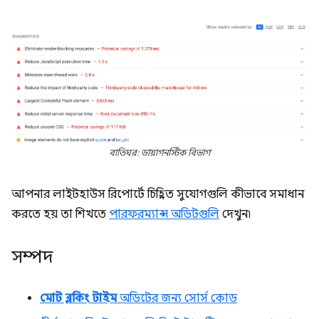
বাতিঘর: ডায়াগনস্টিক বিভাগ
আপনার লাইটহাউস রিপোর্টে চিহ্নিত সুযোগগুলি কীভাবে সমাধান
করতে হয় তা শিখতে
পারফরম্যান্স অডিটগুলি
দেখুন৷
সম্পদ
মোট ব্লকিং টাইম
অডিটের জন্য সোর্স কোড