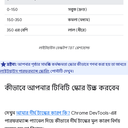
0-150
সবুজ (দ্রুত)
150-350
কমলা (মধ্যম)
350 এর বেশি
লাল (ধীরে)
লাইটহাউস ডেস্কটপ TBT থ্রেশহোল্ড
দ্রষ্টব্য:
আপনার পৃষ্ঠার সামগ্রিক কর্মক্ষমতা স্কোর কীভাবে গণনা করা হয় তা জানতে
লাইটহাউস পারফরম্যান্স স্কোরিং
পোস্টটি দেখুন।
কীভাবে আপনার টিবিটি স্কোর উন্নত করবেন
দেখুন
আমার দীর্ঘ টাস্কের কারণ কি?
Chrome DevTools-এর
পারফরম্যান্স প্যানেল দিয়ে কীভাবে দীর্ঘ টাস্কের মূল কারণ নির্ণয়