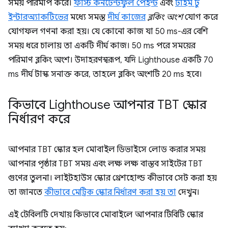
সময় পরিমাপ করে।
ফার্স্ট কনটেন্টফুল পেইন্ট
এবং
টাইম টু
ইন্টারঅ্যাকটিভের
মধ্যে সমস্ত
দীর্ঘ কাজের
ব্লকিং অংশ
যোগ করে
যোগফল গণনা করা হয়। যে কোনো কাজ যা 50 ms-এর বেশি
সময় ধরে চালায় তা একটি দীর্ঘ কাজ। 50 ms পরে সময়ের
পরিমাণ ব্লকিং অংশ। উদাহরণস্বরূপ, যদি Lighthouse একটি 70
ms দীর্ঘ টাস্ক সনাক্ত করে, তাহলে ব্লকিং অংশটি 20 ms হবে।
কিভাবে Lighthouse আপনার TBT স্কোর
নির্ধারণ করে
আপনার TBT স্কোর হল মোবাইল ডিভাইসে লোড করার সময়
আপনার পৃষ্ঠার TBT সময় এবং লক্ষ লক্ষ বাস্তব সাইটের TBT
গুণের তুলনা। লাইটহাউস স্কোর থ্রেশহোল্ড কীভাবে সেট করা হয়
তা জানতে
কীভাবে মেট্রিক স্কোর নির্ধারণ করা হয় তা
দেখুন।
এই টেবিলটি দেখায় কিভাবে মোবাইলে আপনার টিবিটি স্কোর